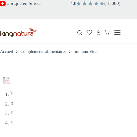
Passer
Fabriqué en Suisse
4.8
(
18
'
000
)
au
contenu
Panier
d’achat
Accueil
Compléments alimentaires
Immuno Vida