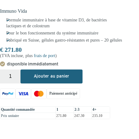
Immuno Vida
Formule immunitaire à base de vitamine D3, de bactéries
lactiques et de colostrum
Pour le bon fonctionnement du système immunitaire
Fabriqué en Suisse, gélules gastro-résistantes et pures – 20 gélules
€
271.80
(TVA incluse, plus
frais de port
)
disponible immédiatement
+
-
Ajouter au panier
Paiement anticipé
Quantité commandée
1
2-3
4+
Prix unitaire
271.80
247.30
235.10