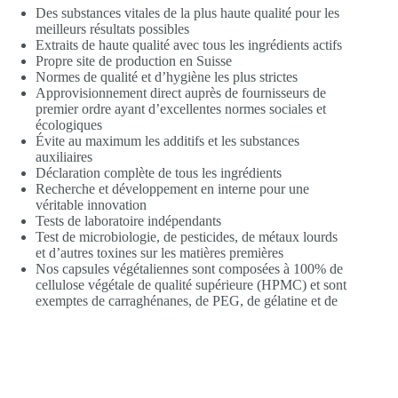
Des substances vitales de la plus haute qualité pour les
meilleurs résultats possibles
Extraits de haute qualité avec tous les ingrédients actifs
Propre site de production en Suisse
Normes de qualité et d’hygiène les plus strictes
Approvisionnement direct auprès de fournisseurs de
premier ordre ayant d’excellentes normes sociales et
écologiques
Évite au maximum les additifs et les substances
auxiliaires
Déclaration complète de tous les ingrédients
Recherche et développement en interne pour une
véritable innovation
Tests de laboratoire indépendants
Test de microbiologie, de pesticides, de métaux lourds
et d’autres toxines sur les matières premières
Nos capsules végétaliennes sont composées à 100% de
cellulose végétale de qualité supérieure (HPMC) et sont
exemptes de carraghénanes, de PEG, de gélatine et de
métaux lourds
Stabilité contrôlée du produit
Empreinte écologique réduite
Absence totale de stéarate de magnésium et de dioxyde
de silicium
Tous les compléments alimentaires 100 % sans