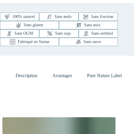
100% naturel
Sans œufs
Sans fructose
Sans gluten
Sans noix
Sans OGM
Sans soja
Sans sorbitol
Fabriqué en Suisse
Sans sucre
Description
Avantages
Pure Nature Label