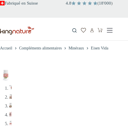
Passer
Fabriqué en Suisse
4.8
(
18
'
000
)
au
contenu
Panier
d’achat
Accueil
Compléments alimentaires
Minéraux
Eisen Vida