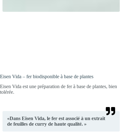
Nous avons besoin d’oxygène ! Le fer
contenu dans les globules rouges peut
fixer l’oxygène et assure son transport
jusqu’aux cellules.
Eisen Vida – fer biodisponible à base de plantes
Eisen Vida est une préparation de fer à base de plantes, bien
tolérée.
«Dans Eisen Vida, le fer est associé à un extrait
de feuilles de curry de haute qualité. »