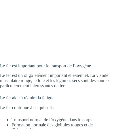
Pauline, Maria et al. (2018): Effect of ascorbic acid rich, micro-nutrient
fortified supplement on the iron bioavailability of ferric pyrophosphate
from a milk based beverage in Indian school children. Asia Pacific
journal of clinical nutrition 27,4: 792-796.
Le fer est important pour le transport de l’oxygène
Le fer est un oligo-élément important et essentiel. La viande
musculaire rouge, le foie et les légumes secs sont des sources
particulièrement intéressantes de fer.
Le fer aide à réduire la fatigue
Le fer contribue à ce qui suit :
Transport normal de l’oxygène dans le corps
Formation normale des globules rouges et de