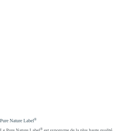
®
Pure Nature Label
®
Le Pure Nature Label
est synonyme de la plus haute qualité