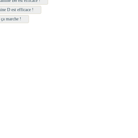
tamine B6 est efficace !
ine D est efficace !
 ça marche !