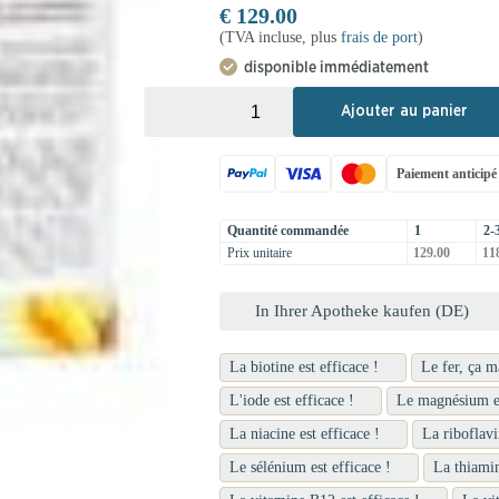
€
129.00
(TVA incluse, plus
frais de port
)
disponible immédiatement
+
-
Ajouter au panier
Paiement anticipé
Quantité commandée
1
2-
Prix unitaire
129.00
118
In Ihrer Apotheke kaufen (DE)
La biotine est efficace !
Le fer, ça m
L'iode est efficace !
Le magnésium es
La niacine est efficace !
La riboflavi
Le sélénium est efficace !
La thiamin