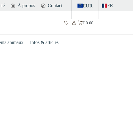
ité
À propos
Contact
FR
EUR
€
0.00
Panier
d’achat
nts animaux
Infos & articles