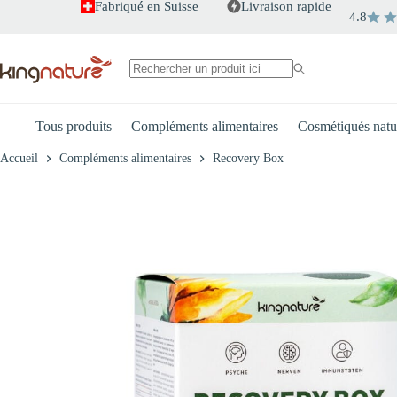
Passer
Fabriqué en Suisse
Livraison rapide
4.8
au
+
-
Recovery Box
contenu
€
129.00
Aucun
résultat
Tous produits
Compléments alimentaires
Cosmétiqués natu
Accueil
Compléments alimentaires
Recovery Box