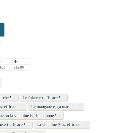
3
4+
.70
112.80
arche !
Le folate est efficace !
t efficace !
Le manganèse, ça marche !
ne ou la vitamine B2 fonctionne !
e est efficace !
La vitamine A est efficace !