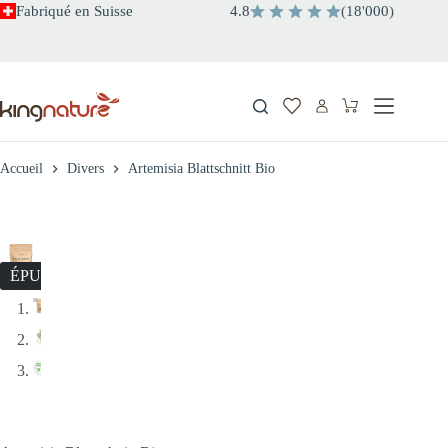
Passer
Fabriqué en Suisse
4.8
(
18
'
000
)
au
contenu
Panier
d’achat
Accueil
Divers
Artemisia Blattschnitt Bio
ÉPUISÉ