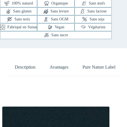
100% naturel
Organique
Sans œufs
Sans gluten
Sans levure
Sans lactose
Sans noix
Sans OGM
Sans soja
Fabriqué en Suisse
Vegan
Végétarien
Sans sucre
Description
Avantages
Pure Nature Label