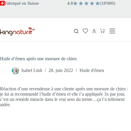
Passer
Fabriqué en Suisse
4.8
(
18
'
000
)
au
contenu
Panier
d’achat
Huile d’émeu après une morsure de chien
Isabel Lüdi
28. juin 2022
Huile d'émeu
Réaction d’une revendeuse à une cliente après une morsure de chien :
je lui ai recommandé l’huile d’émeu et elle l’a appliquée 3x par jour,
c’est un remède miracle dans le vrai sens du terme…ça l’a tellement
aidée.