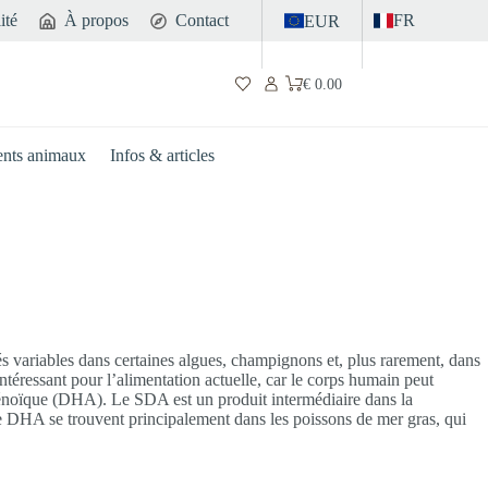
ité
À propos
Contact
FR
EUR
€
0.00
Panier
d’achat
nts animaux
Infos & articles
 variables dans certaines algues, champignons et, plus rarement, dans
intéressant pour l’alimentation actuelle, car le corps humain peut
aénoïque (DHA). Le SDA est un produit intermédiaire dans la
 DHA se trouvent principalement dans les poissons de mer gras, qui