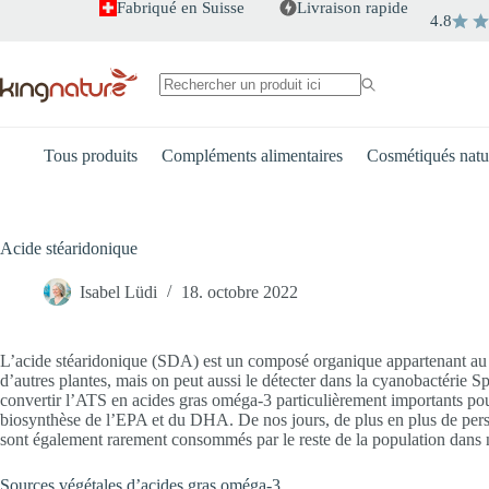
Passer
Fabriqué en Suisse
Livraison rapide
4.8
au
contenu
Aucun
résultat
Tous produits
Compléments alimentaires
Cosmétiqués natu
Acide stéaridonique
Isabel Lüdi
18. octobre 2022
L’acide stéaridonique (SDA) est un composé organique appartenant au g
d’autres plantes, mais on peut aussi le détecter dans la cyanobactérie Sp
convertir l’ATS en acides gras oméga-3 particulièrement importants po
biosynthèse de l’EPA et du DHA. De nos jours, de plus en plus de per
sont également rarement consommés par le reste de la population dans n
Sources végétales d’acides gras oméga-3