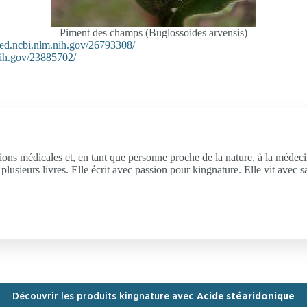
Piment des champs (Buglossoides arvensis)
med.ncbi.nlm.nih.gov/26793308/
nih.gov/23885702/
stions médicales et, en tant que personne proche de la nature, à la médec
 plusieurs livres. Elle écrit avec passion pour kingnature. Elle vit avec
Découvrir les produits kingnature avec
Acide stéaridonique