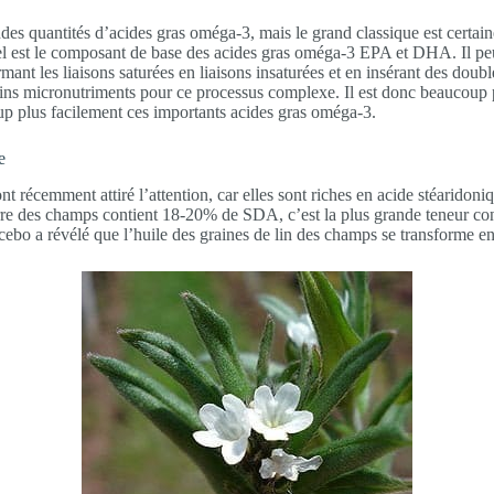
ndes quantités d’acides gras oméga-3, mais le grand classique est certai
el est le composant de base des acides gras oméga-3 EPA et DHA. Il peu
ant les liaisons saturées en liaisons insaturées et en insérant des double
certains micronutriments pour ce processus complexe. Il est donc beauco
oup plus facilement ces importants acides gras oméga-3.
e
ont récemment attiré l’attention, car elles sont riches en acide stéarid
rre des champs contient 18-20% de SDA, c’est la plus grande teneur conn
o a révélé que l’huile des graines de lin des champs se transforme en E