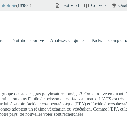
Test Vital
Conseils
Qual
(
18'000
)
rels
Nutrition sportive
Analyses sanguines
Packs
Compléme
roupe des acides gras polyinsaturés oméga-3. On le trouve en quantités
irulina ou dans l’huile de poisson et les tissus animaux. L’ATS est très 
ur lui, à savoir l’acide eicosapentaénoïque (EPA) et l’acide docosahex
sonnes adoptent un régime végétarien ou végétalien. Comme l’EPA et le
otre pays, de nouvelles voies sont recherchées.