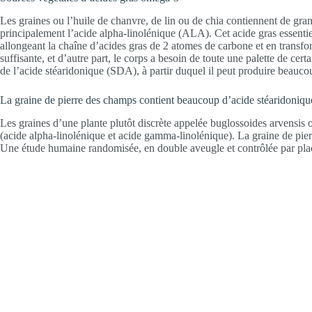
Les graines ou l’huile de chanvre, de lin ou de chia contiennent de gra
principalement l’acide alpha-linolénique (ALA). Cet acide gras essenti
allongeant la chaîne d’acides gras de 2 atomes de carbone et en transform
suffisante, et d’autre part, le corps a besoin de toute une palette de 
de l’acide stéaridonique (SDA), à partir duquel il peut produire beauc
La graine de pierre des champs contient beaucoup d’acide stéaridoniqu
Les graines d’une plante plutôt discrète appelée buglossoides arvensis 
(acide alpha-linolénique et acide gamma-linolénique). La graine de pie
Une étude humaine randomisée, en double aveugle et contrôlée par placeb