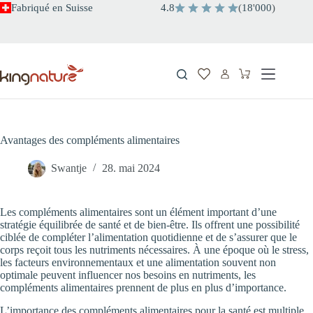
Passer
Fabriqué en Suisse
4.8
(
18
'
000
)
au
contenu
Panier
d’achat
Avantages des compléments alimentaires
Swantje
28. mai 2024
Les compléments alimentaires sont un élément important d’une
stratégie équilibrée de santé et de bien-être. Ils offrent une possibilité
ciblée de compléter l’alimentation quotidienne et de s’assurer que le
corps reçoit tous les nutriments nécessaires. À une époque où le stress,
les facteurs environnementaux et une alimentation souvent non
optimale peuvent influencer nos besoins en nutriments, les
compléments alimentaires prennent de plus en plus d’importance.
L’importance des compléments alimentaires pour la santé est multiple.