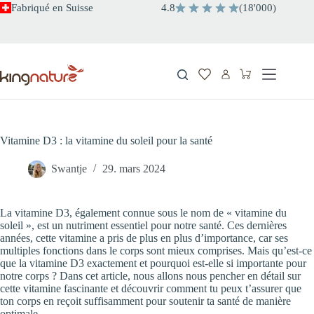
Passer
Fabriqué en Suisse
4.8
(
18
'
000
)
au
contenu
Panier
d’achat
Vitamine D3 : la vitamine du soleil pour la santé
Swantje
29. mars 2024
La vitamine D3, également connue sous le nom de « vitamine du
soleil », est un nutriment essentiel pour notre santé. Ces dernières
années, cette vitamine a pris de plus en plus d’importance, car ses
multiples fonctions dans le corps sont mieux comprises. Mais qu’est-ce
que la vitamine D3 exactement et pourquoi est-elle si importante pour
notre corps ? Dans cet article, nous allons nous pencher en détail sur
cette vitamine fascinante et découvrir comment tu peux t’assurer que
ton corps en reçoit suffisamment pour soutenir ta santé de manière
optimale.