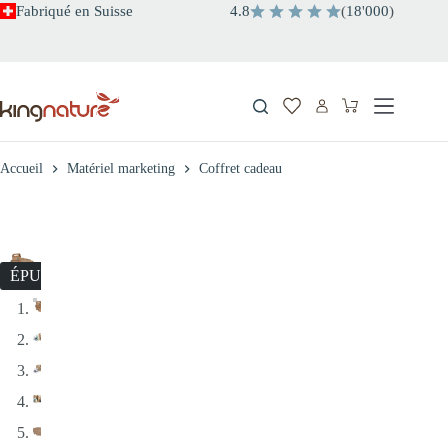
Passer
Fabriqué en Suisse
4.8
(
18
'
000
)
au
contenu
Panier
d’achat
Accueil
Matériel marketing
Coffret cadeau
ÉPUISÉ