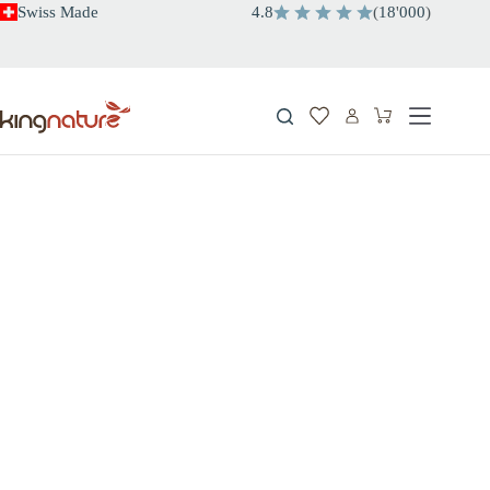
Salta
Swiss Made
4.8
(
18
'
000
)
al
contenuto
Carrello