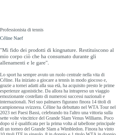
Professionista di tennis
Céline Naef
"Mi fido dei prodotti di kingnature. Restituiscono al
mio corpo ciò che ha consumato durante gli
allenamenti e le gare".
Lo sport ha sempre avuto un ruolo centrale nella vita di
Céline. Ha iniziato a giocare a tennis in modo giocoso e,
grazie a tornei adatti alla sua età, ha acquisito presto le prime
esperienze agonistiche. Da allora ha intrapreso un viaggio
emozionante costellato di numerosi successi nazionali e
internazionali. Nel suo palmares figurano finora 14 titoli di
campionessa svizzera. Céline ha debuttato nel WTA Tour nel
2023 nei Paesi Bassi, celebrando tra l'altro una vittoria sulla
sette volte vincitrice del Grande Slam Venus Williams. Poco
dopo si è qualificata per la prima volta al tabellone principale
di un torneo del Grande Slam a Wimbledon. Finora ha vinto
10 titoli ITF in singolo, 8 in doppio e 1 titolo WTA in doppio.