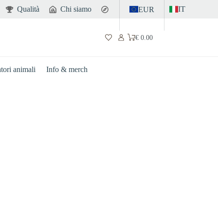
Qualità
Chi siamo
Contatto
IT
EUR
€
0.00
Carrello
atori animali
Info & merch