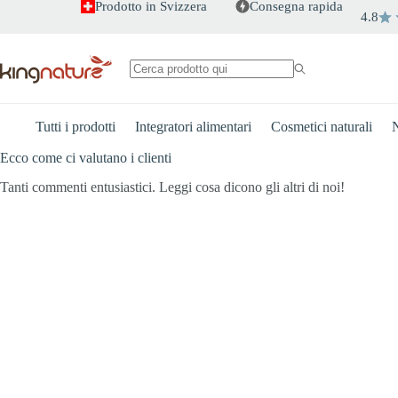
Salta
Prodotto in Svizzera
Consegna rapida
4.8
al
contenuto
Nessun
risultato
Tutti i prodotti
Integratori alimentari
Cosmetici naturali
N
Ecco come ci valutano i clienti
Tanti commenti entusiastici. Leggi cosa dicono gli altri di noi!