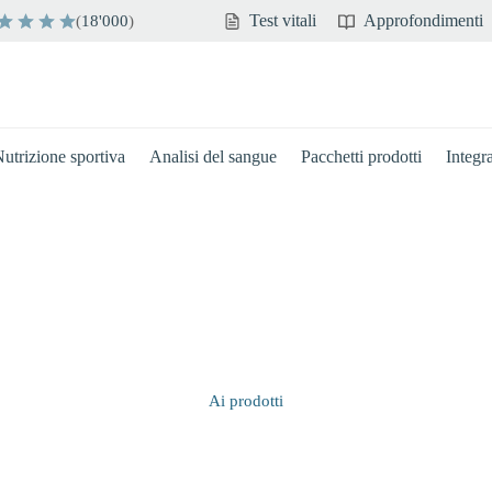
Test vitali
Approfondimenti
(
18'000
)
utrizione sportiva
Analisi del sangue
Pacchetti prodotti
Integr
Ai prodotti