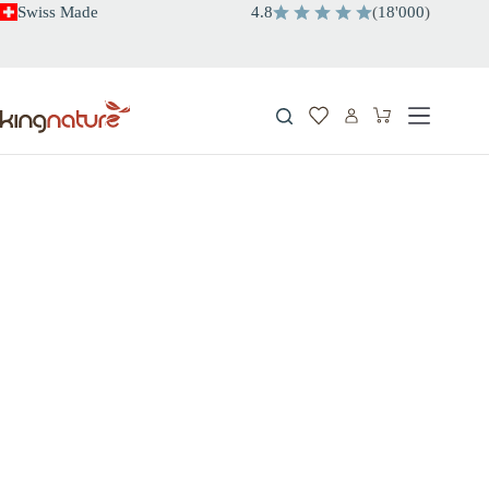
Salta
Swiss Made
4.8
(
18
'
000
)
al
contenuto
Carrello