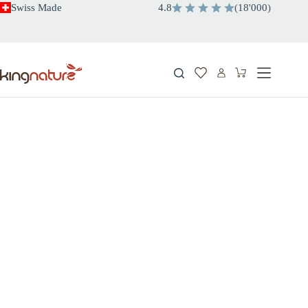
Salta
Swiss Made
4.8
(
18
'
000
)
al
contenuto
Carrello