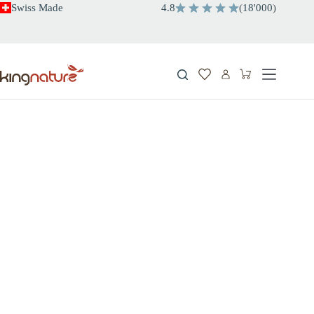
Salta
Swiss Made
4.8
(
18
'
000
)
al
contenuto
Carrello