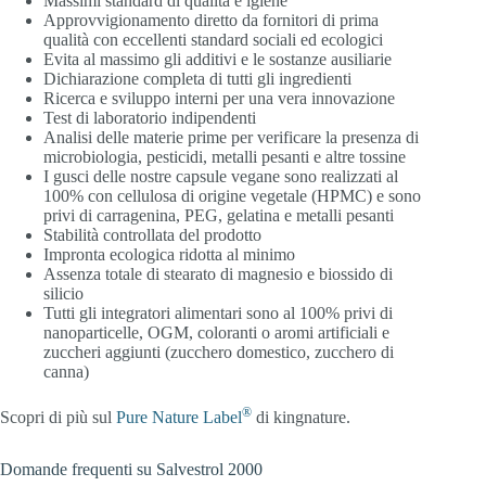
Massimi standard di qualità e igiene
Approvvigionamento diretto da fornitori di prima
qualità con eccellenti standard sociali ed ecologici
Evita al massimo gli additivi e le sostanze ausiliarie
Dichiarazione completa di tutti gli ingredienti
Ricerca e sviluppo interni per una vera innovazione
Test di laboratorio indipendenti
Analisi delle materie prime per verificare la presenza di
microbiologia, pesticidi, metalli pesanti e altre tossine
I gusci delle nostre capsule vegane sono realizzati al
100% con cellulosa di origine vegetale (HPMC) e sono
privi di carragenina, PEG, gelatina e metalli pesanti
Stabilità controllata del prodotto
Impronta ecologica ridotta al minimo
Assenza totale di stearato di magnesio e biossido di
silicio
Tutti gli integratori alimentari sono al 100% privi di
nanoparticelle, OGM, coloranti o aromi artificiali e
zuccheri aggiunti (zucchero domestico, zucchero di
canna)
®
Scopri di più sul
Pure Nature Label
di kingnature.
Domande frequenti su Salvestrol 2000