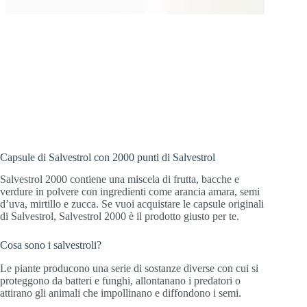
Il Salvestrol originale dello scopritore!
Con 2000 punti Salvestrol e potenti
ingredienti provenienti da una speciale
miscela di frutta, bacche e verdure.
Capsule di Salvestrol con 2000 punti di Salvestrol
Salvestrol 2000 contiene una miscela di frutta, bacche e
verdure in polvere con ingredienti come arancia amara, semi
d’uva, mirtillo e zucca. Se vuoi acquistare le capsule originali
di Salvestrol, Salvestrol 2000 è il prodotto giusto per te.
Cosa sono i salvestroli?
Le piante producono una serie di sostanze diverse con cui si
proteggono da batteri e funghi, allontanano i predatori o
attirano gli animali che impollinano e diffondono i semi.