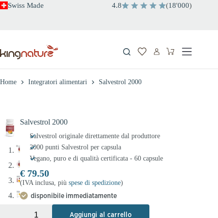
Salta
Swiss Made
4.8
(
18
'
000
)
al
contenuto
Carrello
Home
Integratori alimentari
Salvestrol 2000
Salvestrol 2000
Salvestrol originale direttamente dal produttore
2000 punti Salvestrol per capsula
Vegano, puro e di qualità certificata - 60 capsule
€
79.50
(IVA inclusa, più
spese di spedizione
)
disponibile immediatamente
+
-
Aggiungi al carrello