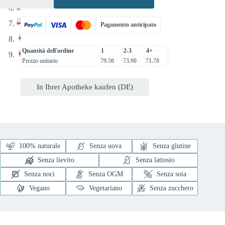
Pagamento anticipato
Quantità dell'ordine
1
2-3
4+
Prezzo unitario
79.50
73.90
71.70
In Ihrer Apotheke kaufen (DE)
100% naturale
Senza uova
Senza glutine
Senza lievito
Senza lattosio
Senza noci
Senza OGM
Senza soia
Vegano
Vegetariano
Senza zucchero