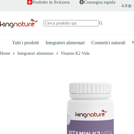
Salta
Prodotto in Svizzera
Consegna rapida
4.8
al
+
-
Vitamin K2 Vida
contenuto
€
42.40
Nessun
risultato
Tutti i prodotti
Integratori alimentari
Cosmetici naturali
N
Home
Integratori alimentari
Vitamin K2 Vida