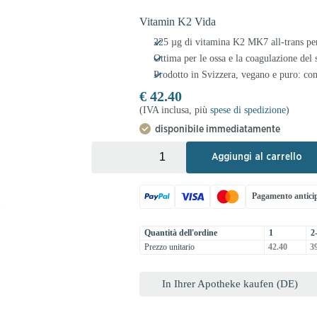
Vitamin K2 Vida
225 µg di vitamina K2 MK7 all-trans pe
Ottima per le ossa e la coagulazione del
Prodotto in Svizzera, vegano e puro: co
€
42.40
(IVA inclusa, più
spese di spedizione
)
disponibile immediatamente
+
-
Aggiungi al carrello
Pagamento antici
Quantità dell'ordine
1
2
Prezzo unitario
42.40
39
In Ihrer Apotheke kaufen (DE)