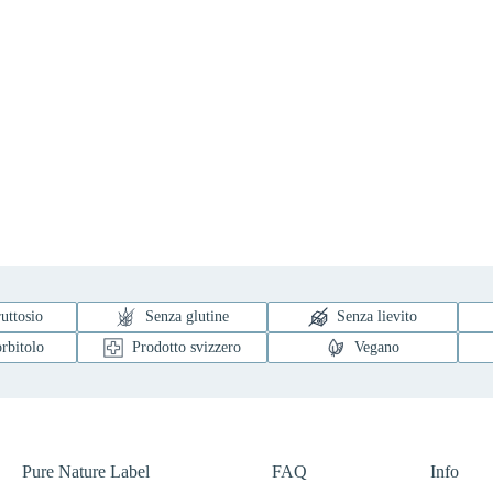
uttosio
Senza glutine
Senza lievito
rbitolo
Prodotto svizzero
Vegano
Pure Nature Label
FAQ
Info