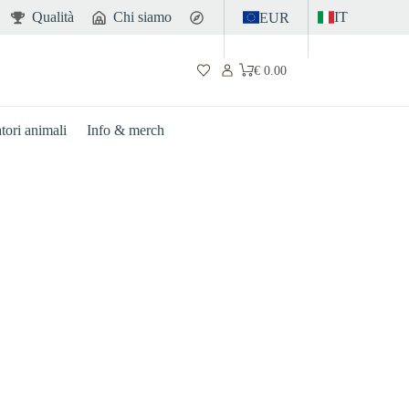
Qualità
Chi siamo
Contatto
IT
EUR
€
0.00
Carrello
atori animali
Info & merch