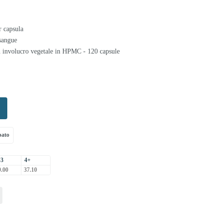
r capsula
 sangue
n involucro vegetale in HPMC - 120 capsule
pato
-3
4+
.00
37.10