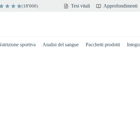
Test vitali
Approfondimenti
(
18'000
)
utrizione sportiva
Analisi del sangue
Pacchetti prodotti
Integr