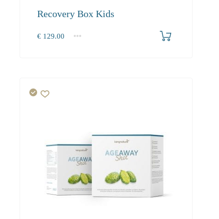
Recovery Box Kids
€
129.00
1
2-3
4+
129.00
118.70
112.80