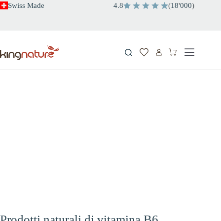
Salta
Swiss Made
4.8
(
18
'
000
)
al
contenuto
Carrello
Prodotti naturali di vitamina B6