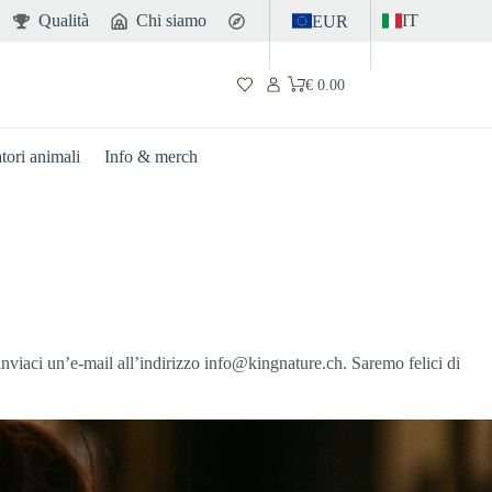
Qualità
Chi siamo
Contatto
IT
EUR
€
0.00
Carrello
atori animali
Info & merch
nviaci un’e-mail all’indirizzo info@kingnature.ch. Saremo felici di