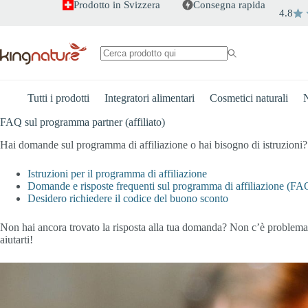
Salta
Prodotto in Svizzera
Consegna rapida
4.8
al
contenuto
Nessun
risultato
Tutti i prodotti
Integratori alimentari
Cosmetici naturali
N
FAQ sul programma partner (affiliato)
Hai domande sul programma di affiliazione o hai bisogno di istruzioni? Q
Istruzioni per il programma di affiliazione
Domande e risposte frequenti sul programma di affiliazione (FA
Desidero richiedere il codice del buono sconto
Non hai ancora trovato la risposta alla tua domanda? Non c’è problema: 
aiutarti!