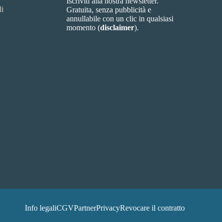
Iscriviti alla nostra newsletter.
li
Gratuita, senza pubblicità e
annullabile con un clic in qualsiasi
momento (
disclaimer
).
Info legali
CGV
Partner
Privacy
Revocare il contratto