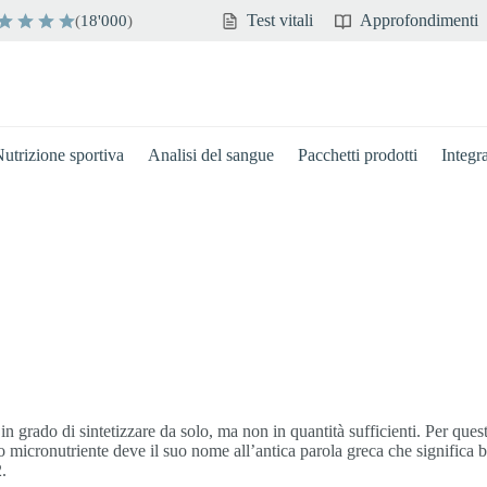
Test vitali
Approfondimenti
(
18'000
)
utrizione sportiva
Analisi del sangue
Pacchetti prodotti
Integr
n grado di sintetizzare da solo, ma non in quantità sufficienti. Per que
to micronutriente deve il suo nome all’antica parola greca che significa bi
.