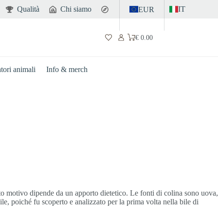
Qualità
Chi siamo
Contatto
IT
EUR
€
0.00
Carrello
atori animali
Info & merch
sto motivo dipende da un apporto dietetico. Le fonti di colina sono uova,
le, poiché fu scoperto e analizzato per la prima volta nella bile di