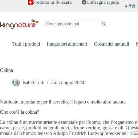
Salta
Prodotto in Svizzera
Consegna rapida
4.8
al
contenuto
Nessun
risultato
Tutti i prodotti
Integratori alimentari
Cosmetici naturali
N
Colina
Isabel Lüdi
26. Giugno 2024
Nutriente importante per il cervello, il fegato e molto altro ancora
Che cos’è la colina?
La colina è un micronutriente essenziale per l’uomo, che l’organismo è i
carne, pesce, prodotti integrali, noci, alcune verdure, grassi e oli. Ques
maiale dal chimico tedesco Adolph Friedrich Ludwig Strecker nel 1862