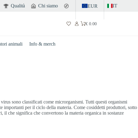
Qualità
Chi siamo
Contatto
IT
EUR
€
0.00
Carrello
atori animali
Info & merch
virus sono classificati come microrganismi. Tutti questi organismi
 importanti per il ciclo della materia. Come cosiddetti produttori, sotto
, il che significa che convertono la materia organica in sostanze