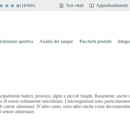
Test vitali
Approfondimenti
(
18'000
)
utrizione sportiva
Analisi del sangue
Pacchetti prodotti
Integr
ipalmente batteri, protozoi, alghe o piccoli funghi. Raramente, anche i 
 di essere solitamente unicellulari. I microrganismi sono particolarmente
i catene alimentari. D’altro canto, sono attivi anche come decompositori
 settore alimentare.