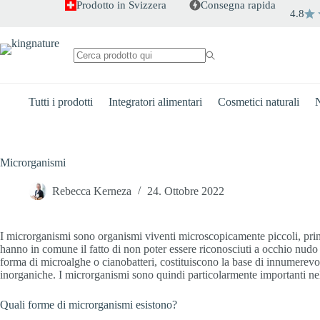
Salta
Prodotto in Svizzera
Consegna rapida
4.8
al
contenuto
Nessun
risultato
Tutti i prodotti
Integratori alimentari
Cosmetici naturali
N
Microrganismi
Rebecca Kerneza
24. Ottobre 2022
I microrganismi sono organismi viventi microscopicamente piccoli, princ
hanno in comune il fatto di non poter essere riconosciuti a occhio nudo e
forma di microalghe o cianobatteri, costituiscono la base di innumerevol
inorganiche. I microrganismi sono quindi particolarmente importanti nel
Quali forme di microrganismi esistono?