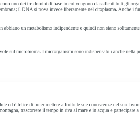
cono uno dei tre domini di base in cui vengono classificati tutti gli org
membrana; il DNA si trova invece liberamente nel citoplasma. Anche i fu
on abbiano un metabolismo indipendente e quindi non siano solitamente 
vole sul microbioma. I microrganismi sono indispensabili anche nella p
alute ed è felice di poter mettere a frutto le sue conoscenze nel suo lavo
montagna, trascorrere il tempo in riva al mare e in acqua e partecipare a 