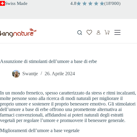
Salta
Swiss Made
4.8
(
18
'
000
)
al
contenuto
Carrello
Assunzione di stimolanti dell’umore a base di erbe
Swantje
26. Aprile 2024
In un mondo frenetico, spesso caratterizzato da stress e ritmi incalzanti,
molte persone sono alla ricerca di modi naturali per migliorare il
proprio umore e sostenere il proprio benessere emotivo. Gli stimolatori
dell’umore a base di erbe offrono una promettente alternativa ai
farmaci convenzionali, affidandosi ai poteri naturali degli estratti
vegetali per regolare l’umore e promuovere il benessere generale.
Miglioramenti dell’umore a base vegetale