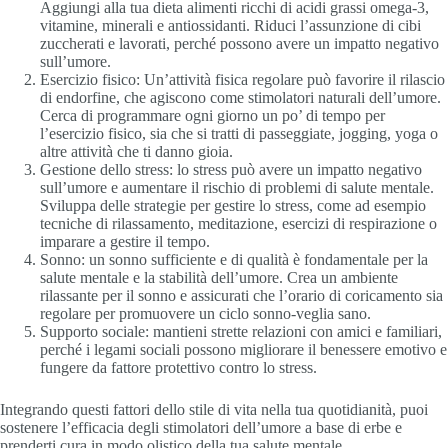
Aggiungi alla tua dieta alimenti ricchi di acidi grassi omega-3,
vitamine, minerali e antiossidanti. Riduci l’assunzione di cibi
zuccherati e lavorati, perché possono avere un impatto negativo
sull’umore.
Esercizio fisico: Un’attività fisica regolare può favorire il rilascio
di endorfine, che agiscono come stimolatori naturali dell’umore.
Cerca di programmare ogni giorno un po’ di tempo per
l’esercizio fisico, sia che si tratti di passeggiate, jogging, yoga o
altre attività che ti danno gioia.
Gestione dello stress: lo stress può avere un impatto negativo
sull’umore e aumentare il rischio di problemi di salute mentale.
Sviluppa delle strategie per gestire lo stress, come ad esempio
tecniche di rilassamento, meditazione, esercizi di respirazione o
imparare a gestire il tempo.
Sonno: un sonno sufficiente e di qualità è fondamentale per la
salute mentale e la stabilità dell’umore. Crea un ambiente
rilassante per il sonno e assicurati che l’orario di coricamento sia
regolare per promuovere un ciclo sonno-veglia sano.
Supporto sociale: mantieni strette relazioni con amici e familiari,
perché i legami sociali possono migliorare il benessere emotivo e
fungere da fattore protettivo contro lo stress.
Integrando questi fattori dello stile di vita nella tua quotidianità, puoi
sostenere l’efficacia degli stimolatori dell’umore a base di erbe e
prenderti cura in modo olistico della tua salute mentale.