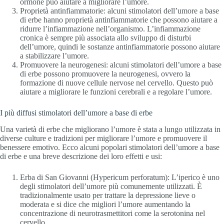
ormone può aiutare a migliorare l’umore.
Proprietà antinfiammatorie: alcuni stimolatori dell’umore a base
di erbe hanno proprietà antinfiammatorie che possono aiutare a
ridurre l’infiammazione nell’organismo. L’infiammazione
cronica è sempre più associata allo sviluppo di disturbi
dell’umore, quindi le sostanze antinfiammatorie possono aiutare
a stabilizzare l’umore.
Promuovere la neurogenesi: alcuni stimolatori dell’umore a base
di erbe possono promuovere la neurogenesi, ovvero la
formazione di nuove cellule nervose nel cervello. Questo può
aiutare a migliorare le funzioni cerebrali e a regolare l’umore.
I più diffusi stimolatori dell’umore a base di erbe
Una varietà di erbe che migliorano l’umore è stata a lungo utilizzata in
diverse culture e tradizioni per migliorare l’umore e promuovere il
benessere emotivo. Ecco alcuni popolari stimolatori dell’umore a base
di erbe e una breve descrizione dei loro effetti e usi:
Erba di San Giovanni (Hypericum perforatum): L’iperico è uno
degli stimolatori dell’umore più comunemente utilizzati. È
tradizionalmente usato per trattare la depressione lieve o
moderata e si dice che migliori l’umore aumentando la
concentrazione di neurotrasmettitori come la serotonina nel
cervello.