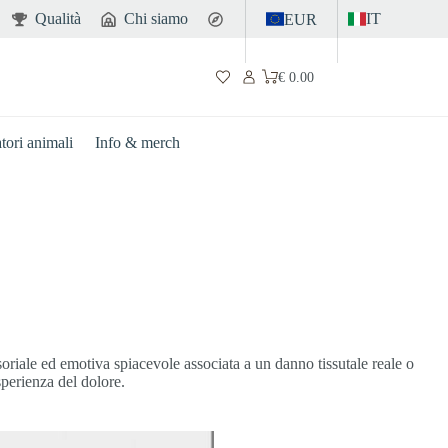
Qualità
Chi siamo
Contatto
IT
EUR
€
0.00
Carrello
atori animali
Info & merch
riale ed emotiva spiacevole associata a un danno tissutale reale o
sperienza del dolore.