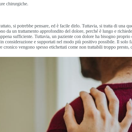
ure chirurgiche.
ttato, si potrebbe pensare, ed è facile dirlo. Tuttavia, si tratta di una
fuggono da un trattamento approfondito del dolore, perché è lungo e richi
ena sufficiente. Tuttavia, un paziente con dolore ha bisogno proprio di
i in considerazione e supportati nel modo più positivo possibile. Il solo f
 cronico vengono spesso etichettati come non trattabili troppo presto, qu