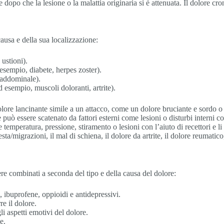
e dopo che la lesione o la malattia originaria si è attenuata. Il dolore cr
ausa e della sua localizzazione:
 ustioni).
esempio, diabete, herpes zoster).
e addominale).
ad esempio, muscoli doloranti, artrite).
dolore lancinante simile a un attacco, come un dolore bruciante e sord
e può essere scatenato da fattori esterni come lesioni o disturbi intern
mperatura, pressione, stiramento o lesioni con l’aiuto di recettori e li t
esta/migrazioni, il mal di schiena, il dolore da artrite, il dolore reumatico
re combinati a seconda del tipo e della causa del dolore:
, ibuprofene, oppioidi e antidepressivi.
re il dolore.
i aspetti emotivi del dolore.
e.