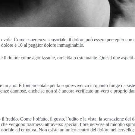
evole. Come esperienza sensoriale, il dolore può essere percepito come b
n dolore e 10 al peggior dolore immaginabile.
e il dolore come agonizzante, omicida o estenuante. Questi due aspetti 
ere umano. È fondamentale per la sopravvivenza in quanto funge da sistem
uenze dannose, anche se non si è ancora verificato un vero e proprio danno
o il freddo. Come l’olfatto, il gusto, l’udito e la vista, la sensazione de
 che vengono trasmessi attraverso speciali fibre nervose al midollo spinal
soriale ed emotiva. Non esiste un unico centro del dolore nel cervello; l