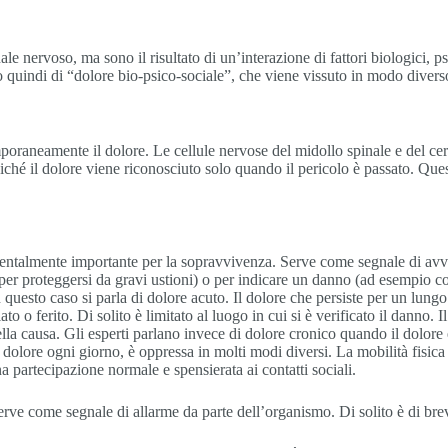
 nervoso, ma sono il risultato di un’interazione di fattori biologici, psi
no quindi di “dolore bio-psico-sociale”, che viene vissuto in modo diver
mporaneamente il dolore. Le cellule nervose del midollo spinale e del ce
oiché il dolore viene riconosciuto solo quando il pericolo è passato. Que
entalmente importante per la sopravvivenza. Serve come segnale di avve
per proteggersi da gravi ustioni) o per indicare un danno (ad esempio co
n questo caso si parla di dolore acuto. Il dolore che persiste per un lun
to o ferito. Di solito è limitato al luogo in cui si è verificato il danno
a causa. Gli esperti parlano invece di dolore cronico quando il dolore è 
 dolore ogni giorno, è oppressa in molti modi diversi. La mobilità fisica
a partecipazione normale e spensierata ai contatti sociali.
serve come segnale di allarme da parte dell’organismo. Di solito è di br