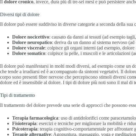
Il
dolore cronico
, invece, dura più di tre-sei mesi e può persistere anch
Diversi tipi di dolore
Il dolore può essere suddiviso in diverse categorie a seconda della sua c
Dolore nocicettivo
: causato da danni ai tessuti (ad esempio tagli,
Dolore neuropatico
: deriva da un danno al sistema nervoso (ad 
Dolore viscerale
: colpisce gli organi interni (ad esempio, dolor
Dolore somatico
: colpisce la pelle, i muscoli e le articolazioni (
Il dolore può manifestarsi in molti modi diversi, ad esempio come un 
che tende a irradiarsi ed è accompagnato da sintomi vegetativi. Il dolor
corpo sono presenti fibre nervose che percepiscono stimoli diversi come te
dolore ed è insensibile al dolore. I tipi di dolore più noti sono il mal di t
Tipi di trattamento
Il trattamento del dolore prevede una serie di approcci che possono esse
Terapia farmacologica
: uso di antidolorifici come paracetamolo
Fisioterapia
: esercizi e tecniche per migliorare la mobilità e ridur
Psicoterapia
: terapia cognitivo-comportamentale per affrontare gl
Terapie alternative
: Agopuntura, massaggio, yoga e meditazion