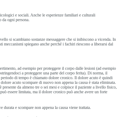
cologici e sociali. Anche le esperienze familiari e culturali
so da ogni persona.
rvello si scambiano sostanze messaggere che si inibiscono a vicenda. In
sti meccanismi spiegano anche perché i fachiri riescono a liberarsi dal
rtimento, ad esempio per proteggere il corpo dalle lesioni (ad esempio
stringendoci a proteggere una parte del corpo ferita). Di norma, il
go periodo di tempo è chiamato dolore cronico. Il dolore acuto è quindi
. Il dolore acuto scompare di nuovo non appena la causa è stata eliminata.
presente da almeno tre o sei mesi e colpisce il paziente a livello fisico,
 può essere limitata, ma il dolore cronico può anche avere un forte
eve durata e scompare non appena la causa viene trattata.