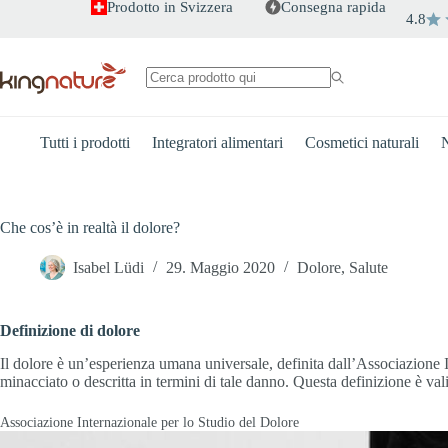
Salta
Prodotto in Svizzera
Consegna rapida
4.8
al
contenuto
Nessun
risultato
Tutti i prodotti
Integratori alimentari
Cosmetici naturali
N
Che cos’è in realtà il dolore?
Isabel Lüdi
29. Maggio 2020
Dolore
,
Salute
Definizione di dolore
Il dolore è un’esperienza umana universale, definita dall’Associazione 
minacciato o descritta in termini di tale danno. Questa definizione è va
Associazione Internazionale per lo Studio del Dolore