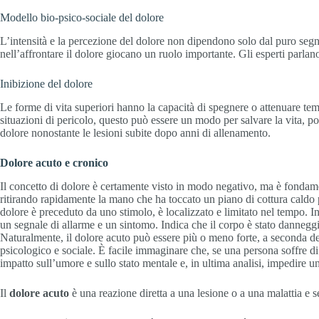
Modello bio-psico-sociale del dolore
L’intensità e la percezione del dolore non dipendono solo dal puro segnale
nell’affrontare il dolore giocano un ruolo importante. Gli esperti parla
Inibizione del dolore
Le forme di vita superiori hanno la capacità di spegnere o attenuare te
situazioni di pericolo, questo può essere un modo per salvare la vita, p
dolore nonostante le lesioni subite dopo anni di allenamento.
Dolore acuto e cronico
Il concetto di dolore è certamente visto in modo negativo, ma è fondam
ritirando rapidamente la mano che ha toccato un piano di cottura caldo 
dolore è preceduto da uno stimolo, è localizzato e limitato nel tempo. I
un segnale di allarme e un sintomo. Indica che il corpo è stato danneggia
Naturalmente, il dolore acuto può essere più o meno forte, a seconda dell
psicologico e sociale. È facile immaginare che, se una persona soffre di
impatto sull’umore e sullo stato mentale e, in ultima analisi, impedire un
Il
dolore acuto
è una reazione diretta a una lesione o a una malattia e 