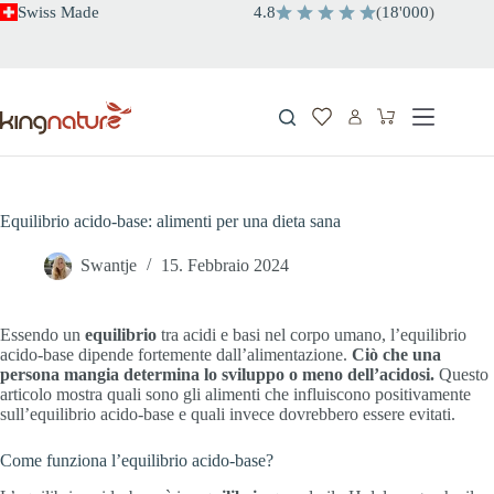
Salta
Swiss Made
4.8
(
18
'
000
)
al
contenuto
Carrello
Equilibrio acido-base: alimenti per una dieta sana
Swantje
15. Febbraio 2024
Essendo un
equilibrio
tra acidi e basi nel corpo umano, l’equilibrio
acido-base dipende fortemente dall’alimentazione.
Ciò che una
persona mangia determina lo sviluppo o meno dell’acidosi.
Questo
articolo mostra quali sono gli alimenti che influiscono positivamente
sull’equilibrio acido-base e quali invece dovrebbero essere evitati.
Come funziona l’equilibrio acido-base?