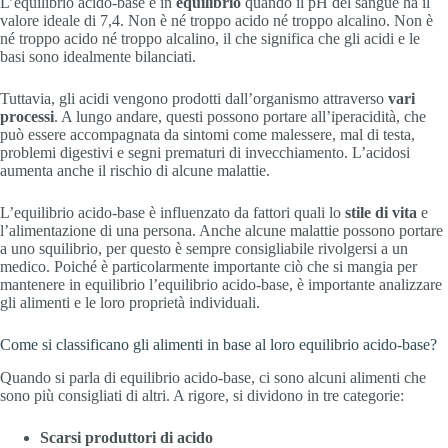
L’equilibrio acido-base è in
equilibrio
quando il pH del sangue ha il
valore ideale di 7,4. Non è né troppo acido né troppo alcalino. Non è
né troppo acido né troppo alcalino, il che significa che gli acidi e le
basi sono idealmente bilanciati.
Tuttavia, gli acidi vengono prodotti dall’organismo attraverso
vari
processi
. A lungo andare, questi possono portare all’iperacidità, che
può essere accompagnata da sintomi come malessere, mal di testa,
problemi digestivi e segni prematuri di invecchiamento. L’acidosi
aumenta anche il rischio di alcune malattie.
L’equilibrio acido-base è influenzato da fattori quali lo
stile di vita
e
l’alimentazione di una persona. Anche alcune malattie possono portare
a uno squilibrio, per questo è sempre consigliabile rivolgersi a un
medico. Poiché è particolarmente importante ciò che si mangia per
mantenere in equilibrio l’equilibrio acido-base, è importante analizzare
gli alimenti e le loro proprietà individuali.
Come si classificano gli alimenti in base al loro equilibrio acido-base?
Quando si parla di equilibrio acido-base, ci sono alcuni alimenti che
sono più consigliati di altri. A rigore, si dividono in tre categorie:
Scarsi produttori di acido