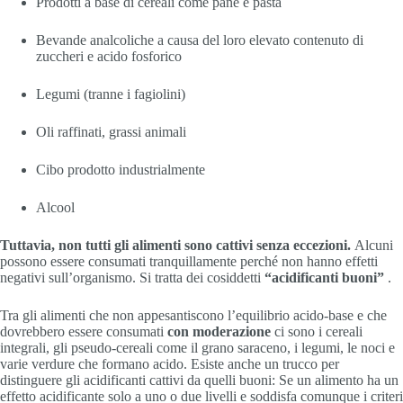
Prodotti a base di cereali come pane e pasta
Bevande analcoliche a causa del loro elevato contenuto di
zuccheri e acido fosforico
Legumi (tranne i fagiolini)
Oli raffinati, grassi animali
Cibo prodotto industrialmente
Alcool
Tuttavia, non tutti gli alimenti sono cattivi senza eccezioni.
Alcuni
possono essere consumati tranquillamente perché non hanno effetti
negativi sull’organismo. Si tratta dei cosiddetti
“acidificanti buoni”
.
Tra gli alimenti che non appesantiscono l’equilibrio acido-base e che
dovrebbero essere consumati
con moderazione
ci sono i cereali
integrali, gli pseudo-cereali come il grano saraceno, i legumi, le noci e
varie verdure che formano acido. Esiste anche un trucco per
distinguere gli acidificanti cattivi da quelli buoni: Se un alimento ha un
effetto acidificante solo a uno o due livelli e soddisfa comunque i criteri