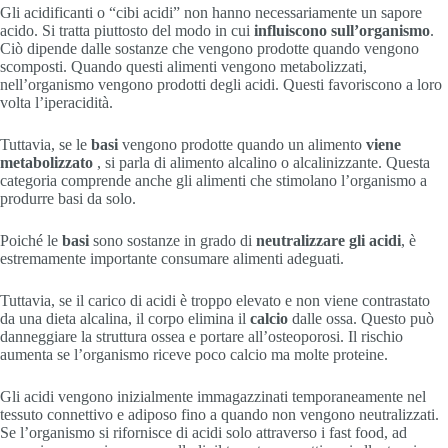
Gli acidificanti o “cibi acidi” non hanno necessariamente un sapore
acido. Si tratta piuttosto del modo in cui
influiscono sull’organismo
.
Ciò dipende dalle sostanze che vengono prodotte quando vengono
scomposti. Quando questi alimenti vengono metabolizzati,
nell’organismo vengono prodotti degli acidi. Questi favoriscono a loro
volta l’iperacidità.
Tuttavia, se le
basi
vengono prodotte quando un alimento
viene
metabolizzato
, si parla di alimento alcalino o alcalinizzante. Questa
categoria comprende anche gli alimenti che stimolano l’organismo a
produrre basi da solo.
Poiché le
basi
sono sostanze in grado di
neutralizzare gli acidi
, è
estremamente importante consumare alimenti adeguati.
Tuttavia, se il carico di acidi è troppo elevato e non viene contrastato
da una dieta alcalina, il corpo elimina il
calcio
dalle ossa. Questo può
danneggiare la struttura ossea e portare all’osteoporosi. Il rischio
aumenta se l’organismo riceve poco calcio ma molte proteine.
Gli acidi vengono inizialmente immagazzinati temporaneamente nel
tessuto connettivo e adiposo fino a quando non vengono neutralizzati.
Se l’organismo si rifornisce di acidi solo attraverso i fast food, ad