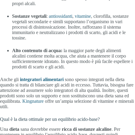
propri alcali.
Sostanze vegetali
:
antiossidanti
,
vitamine
, clorofilla, sostanze
vegetali secondarie e simili supportano l’organismo in vari
processi di disintossicazione. Inoltre, rafforzano il sistema
immunitario e neutralizzano i prodotti di scarto, gli acidi e le
tossine.
Alto contenuto di acqua:
la maggior parte degli alimenti
alcalini contiene molta acqua, che aiuta a mantenere il corpo
sufficientemente idratato. In questo modo è più facile espellere i
prodotti di scarto e gli acidi.
Anche gli
integratori alimentari
sono spesso integrati nella dieta
quando si tratta di bilanciare gli acidi in eccesso. Tuttavia, bisogna fare
attenzione ad assumere solo integratori di alta qualità. Inoltre, questi
prodotti sono solo un supporto e non sostituiscono una dieta sana ed
equilibrata.
Kingnature
offre un’ampia selezione di vitamine e minerali
utili.
Qual è la dieta ottimale per un equilibrio acido-base?
Una
dieta
sana dovrebbe essere
ricca di sostanze alcaline
. Per
mantenere in equilibrio l’equilibrio acido-base, dovresti quindi