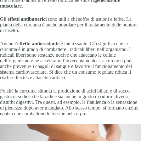
che il tubero abbia un effetto rinforzante sulla
rigenerazione
muscolare
.
Gli
effetti antibatterici
sono utili a chi soffre di ustioni e ferite. La
pianta della curcuma è anche popolare per il trattamento delle punture
di insetto.
Anche l’
effetto antiossidante
è interessante. Ciò significa che la
curcuma è in grado di combattere i radicali liberi nell’organismo. I
radicali liberi sono sostanze nocive che attaccano le cellule
dell’organismo e ne accelerano l’invecchiamento. La curcuma può
anche prevenire i coaguli di sangue e favorire il funzionamento del
sistema cardiovascolare. Si dice che un consumo regolare riduca il
rischio di ictus e attacchi cardiaci.
Poiché la curcuma stimola la produzione di acidi biliari e di succo
gastrico, si dice che la radice sia anche in grado di ridurre diversi
disturbi digestivi. Tra questi, ad esempio, la flatulenza o la sensazione
di pienezza dopo aver mangiato. Allo stesso tempo, si formano enzimi
epatici che combattono le tossine nel corpo.