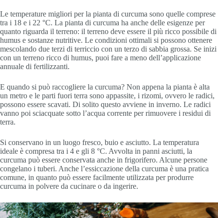
Le temperature migliori per la pianta di curcuma sono quelle comprese
tra i 18 e i 22 °C. La pianta di curcuma ha anche delle esigenze per
quanto riguarda il terreno: il terreno deve essere il più ricco possibile di
humus e sostanze nutritive. Le condizioni ottimali si possono ottenere
mescolando due terzi di terriccio con un terzo di sabbia grossa. Se inizi
con un terreno ricco di humus, puoi fare a meno dell’applicazione
annuale di fertilizzanti.
E quando si può raccogliere la curcuma? Non appena la pianta è alta
un metro e le parti fuori terra sono appassite, i rizomi, ovvero le radici,
possono essere scavati. Di solito questo avviene in inverno. Le radici
vanno poi sciacquate sotto l’acqua corrente per rimuovere i residui di
terra.
Si conservano in un luogo fresco, buio e asciutto. La temperatura
ideale è compresa tra i 4 e gli 8 °C. Avvolta in panni asciutti, la
curcuma può essere conservata anche in frigorifero. Alcune persone
congelano i tuberi. Anche l’essiccazione della curcuma è una pratica
comune, in quanto può essere facilmente utilizzata per produrre
curcuma in polvere da cucinare o da ingerire.