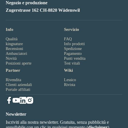
Negozio e produzione
Zugerstrasse 162 CH-8820 Wädenswil
Info
Servizio
Qualità
FAQ
kingnature
Info prodotti
Recensioni
Spedizione
Ambasciatori
Pagamento
Novità
Punti vendita
Posizioni aperte
Test vitali
Partner
Wiki
Rivendita
Lessico
Clienti aziendali
Rivista
Portale affiliati
Newsletter
Iscriviti alla nostra newsletter. Gratuita, senza pubblicità e
annullabile con un clic in qualsiasi momento (
disclaimer
).