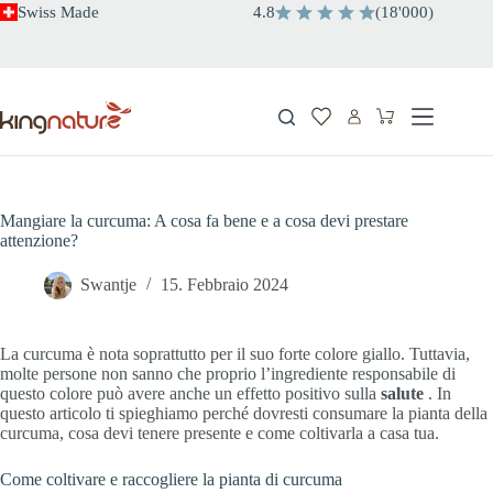
Salta
Swiss Made
4.8
(
18
'
000
)
al
contenuto
Carrello
Mangiare la curcuma: A cosa fa bene e a cosa devi prestare
attenzione?
Swantje
15. Febbraio 2024
La curcuma è nota soprattutto per il suo forte colore giallo. Tuttavia,
molte persone non sanno che proprio l’ingrediente responsabile di
questo colore può avere anche un effetto positivo sulla
salute
. In
questo articolo ti spieghiamo perché dovresti consumare la pianta della
curcuma, cosa devi tenere presente e come coltivarla a casa tua.
Come coltivare e raccogliere la pianta di curcuma