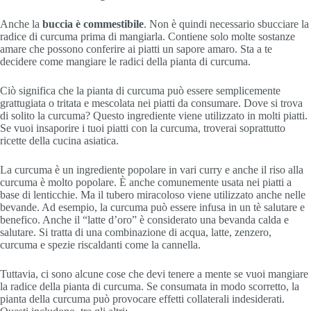
Anche la
buccia è
commestibile
. Non è quindi necessario sbucciare la
radice di curcuma prima di mangiarla. Contiene solo molte sostanze
amare che possono conferire ai piatti un sapore amaro. Sta a te
decidere come mangiare le radici della pianta di curcuma.
Ciò significa che la pianta di curcuma può essere semplicemente
grattugiata o tritata e mescolata nei piatti da consumare. Dove si trova
di solito la curcuma? Questo ingrediente viene utilizzato in molti piatti.
Se vuoi insaporire i tuoi piatti con la curcuma, troverai soprattutto
ricette della cucina asiatica.
La curcuma è un ingrediente popolare in vari curry e anche il riso alla
curcuma è molto popolare. È anche comunemente usata nei piatti a
base di lenticchie. Ma il tubero miracoloso viene utilizzato anche nelle
bevande. Ad esempio, la curcuma può essere infusa in un tè salutare e
benefico. Anche il “latte d’oro” è considerato una bevanda calda e
salutare. Si tratta di una combinazione di acqua, latte, zenzero,
curcuma e spezie riscaldanti come la cannella.
Tuttavia, ci sono alcune cose che devi tenere a mente se vuoi mangiare
la radice della pianta di curcuma. Se consumata in modo scorretto, la
pianta della curcuma può provocare effetti collaterali indesiderati.