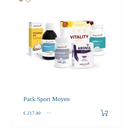
Pack Sport Moyen
€
217.40
1+
0.00