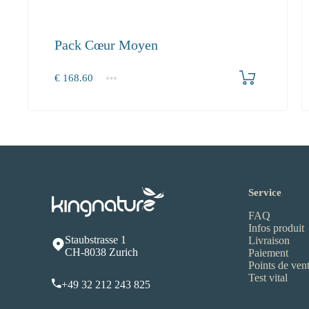
Pack Cœur Moyen
Produkt bestellen
€
168.60
1+
168.60
Service
FAQ
Infos produit
Staubstrasse 1
Livraison
CH-8038 Zurich
Paiement
Points de ven
Test vital
+49 32 212 243 825