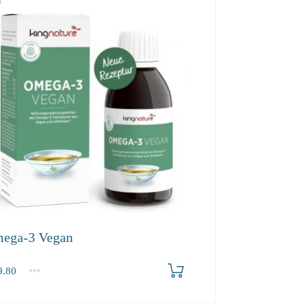
ega-3 Vegan
.80
2-3
4+
80
45.80
43.50