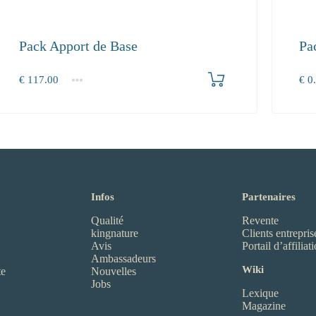
Pack Apport de Base
Pa
Produkt bestellen
€
117.00
€
0.
1+
1+
117.00
0.0
Infos
Partenaires
Qualité
Revente
kingnature
Clients entrepris
Avis
Portail d’affiliat
Ambassadeurs
Wiki
te
Nouvelles
Jobs
Lexique
Magazine