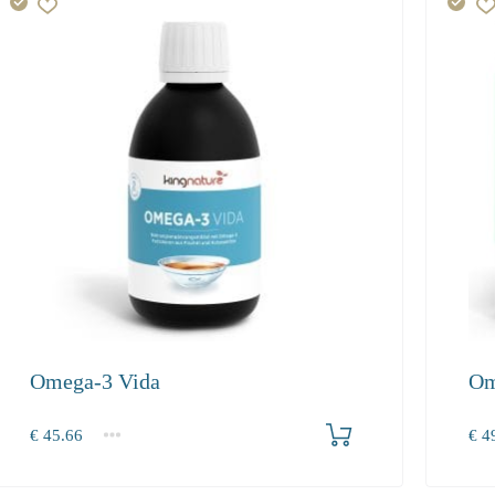
Omega-3 Vida
Om
Produkt bestellen
€
45.66
€
49
1
2-3
4+
1
45.66
43.36
41.37
49.