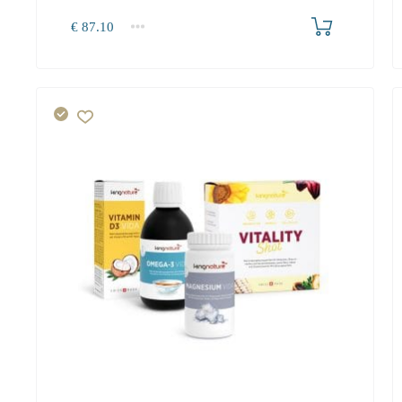
Produkt bestellen
€
87.10
1+
87.10