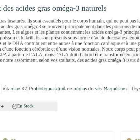
t des acides gras oméga-3 naturels
as insaturés. Ils sont essentiels pour le corps humain, qui ne peut pas 
es acides gras oméga-3 se trouvent principalement dans les poissons de m
 plantes. Les algues et les plantes contiennent les acides oméga-3 princi
poisson et le krill, ils sont présents sous forme d’acide docosahexaéno
t le DHA contribuent entre autres à une fonction cardiaque et à une pr
d’une fonction cérébrale et d’une vision normales. Notre corps peut pr
A à partir de l’ALA, mais l’ALA doit d’abord être transformé en acid
otre assortiment, selon vos souhaits, des acides gras oméga-3 issus d’
Vitamine K2
Probiotiques
Extrait de pépins de raisin
Magnésium
Thy
En Stock