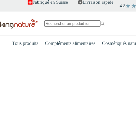
Passer
Fabriqué en Suisse
Livraison rapide
4.8
au
contenu
Aucun
résultat
Tous produits
Compléments alimentaires
Cosmétiqués natu
Cœur
Énergie