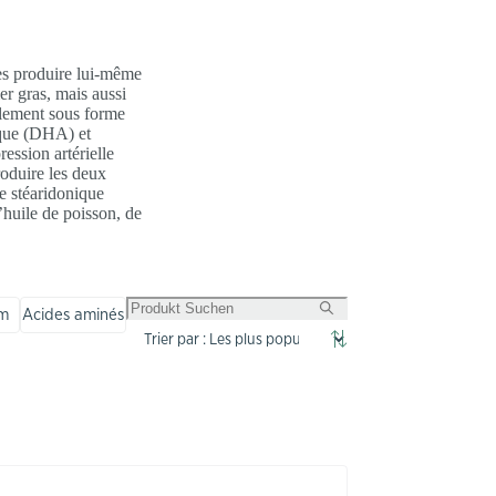
les produire lui-même
er gras, mais aussi
palement sous forme
ïque (DHA) et
ession artérielle
oduire les deux
e stéaridonique
huile de poisson, de
m
Acides aminés