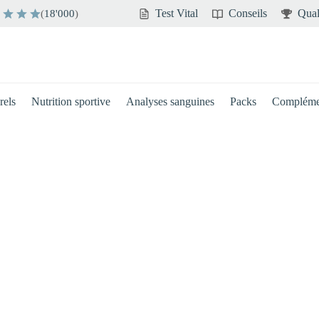
Test Vital
Conseils
Qual
(
18'000
)
rels
Nutrition sportive
Analyses sanguines
Packs
Compléme
Cerveau
Immunité