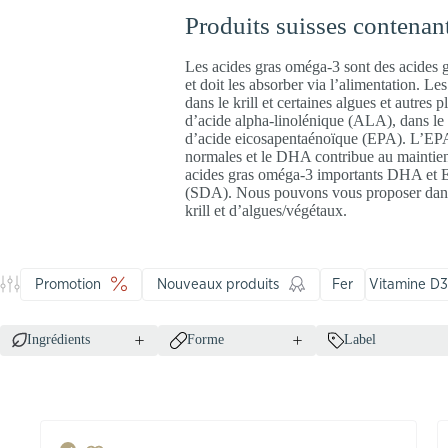
Produits suisses contenan
Les acides gras oméga-3 sont des acides gr
et doit les absorber via l’alimentation. L
dans le krill et certaines algues et autres
d’acide alpha-linolénique (ALA), dans le 
d’acide eicosapentaénoïque (EPA). L’EPA e
normales et le DHA contribue au maintien 
acides gras oméga-3 importants DHA et EP
(SDA). Nous pouvons vous proposer dans n
krill et d’algues/végétaux.
Promotion
Nouveaux produits
Fer
Vitamine D3
Ingrédients
Forme
Label