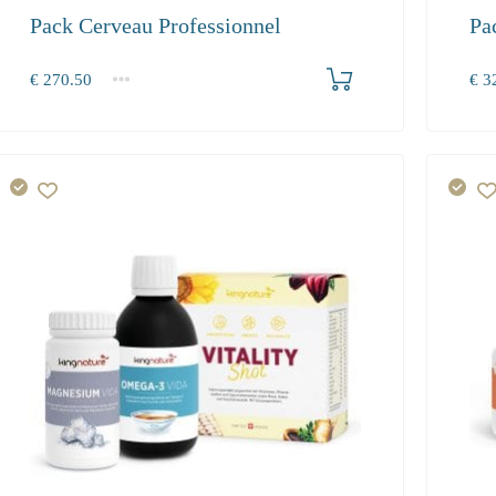
Pack Cerveau Professionnel
Pa
Produkt bestellen
€
270.50
€
32
1+
1+
270.50
322