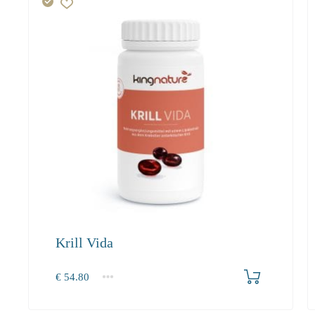
Krill Vida
Produkt bestellen
€
54.80
1
2-3
4+
54.80
50.40
47.90