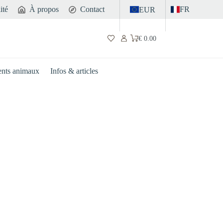
ité
À propos
Contact
FR
EUR
€
0.00
Panier
d’achat
nts animaux
Infos & articles
Intestin
Sport