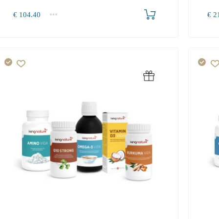
Produkt bestellen
€
104.40
€
21
1+
1+
104.40
0.0