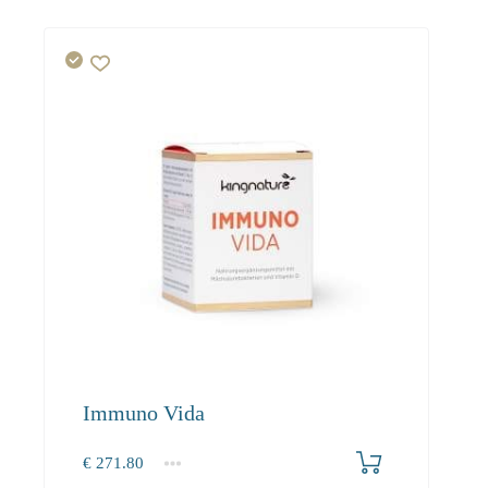
Immuno Vida
€
271.80
1
2-3
4+