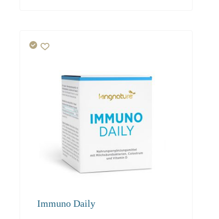
271.80
247.30
235.10
Immuno Daily