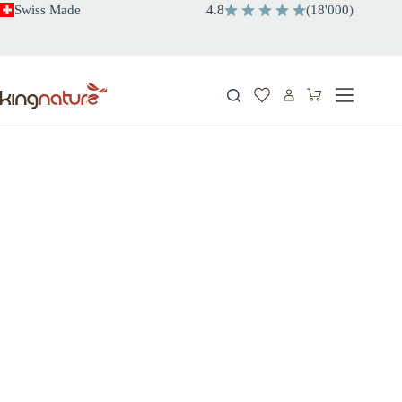
Salta
Swiss Made
4.8
(
18
'
000
)
al
contenuto
Carrello