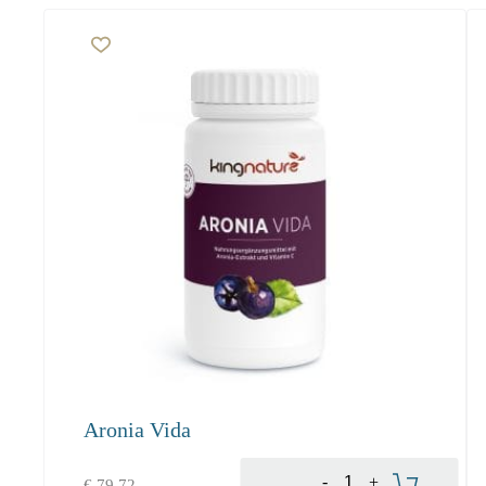
Aronia Vida
In den Warenkorb
-
+
€
79.72