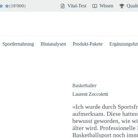
Vital-Test
Wissen
Quali
(
18
'
000
)
Sportlernahrung
Blutanalysen
Produkt-Pakete
Ergänzungsfutt
Basketballer
Laurent Zoccoletti
«Ich wurde durch Sportsf
aufmerksam. Diese hatten
bewusst geworden, wie wi
älter wird. Professionell
Basketballsport noch imm