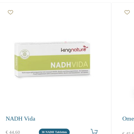
NADH Vida
Ome
Produkt bestellen
€
44.60
30 NADH Tabletten
€
45.