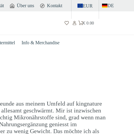
tät
Über uns
Kontakt
DE
EUR
€
0.00
Warenkorb
ermittel
Info & Merchandise
reunde aus meinem Umfeld auf kingnature
 allesamt geschwärmt. Mir ist inzwischen
chtig Mikronährstoffe sind, grad wenn man
e Nahrungsergänzung geniesst im
er zu wenig Gewicht. Das möchte ich als