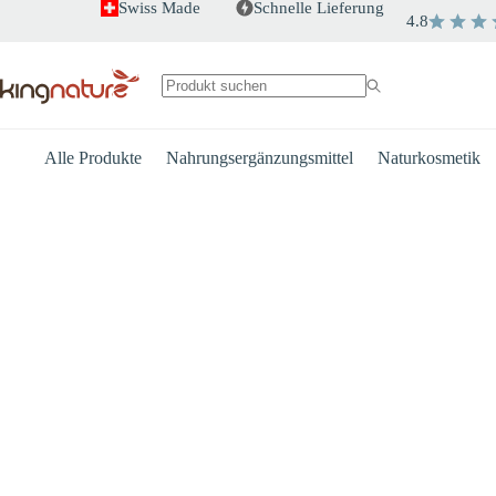
Zum
Swiss Made
Schnelle Lieferung
4.8
Inhalt
springen
Keine
Ergebnisse
Alle Produkte
Nahrungsergänzungsmittel
Naturkosmetik