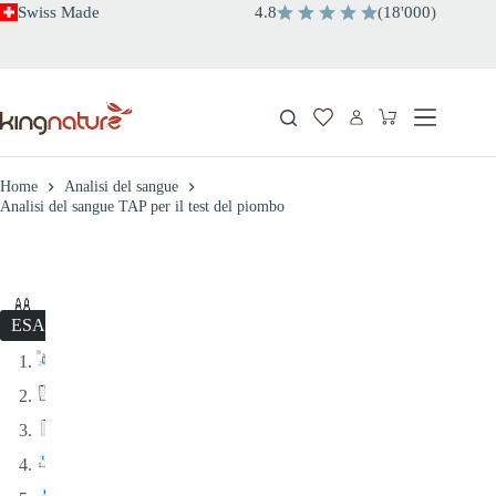
Salta
Swiss Made
4.8
(
18
'
000
)
al
contenuto
Carrello
Home
Analisi del sangue
Analisi del sangue TAP per il test del piombo
ESAURITO