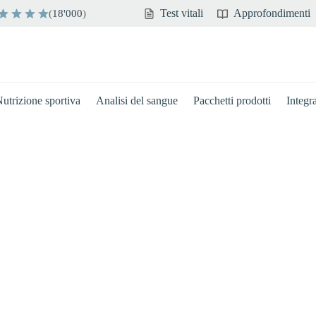
Test vitali
Approfondimenti
(
18'000
)
utrizione sportiva
Analisi del sangue
Pacchetti prodotti
Integr
Cervello
Immunità