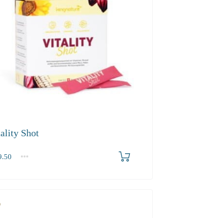
ality Shot
.50
2-3
4+
50
45.50
43.20