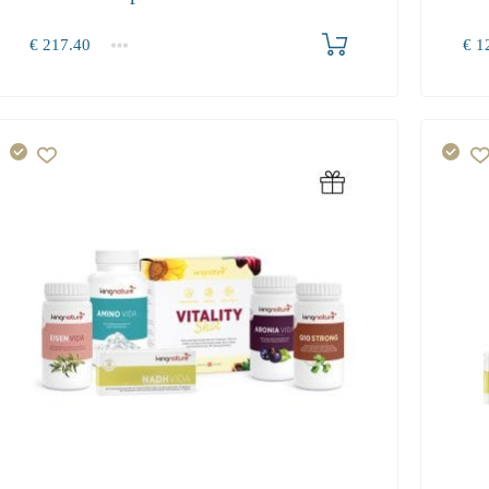
Produkt bestellen
€
217.40
€
12
1+
1+
0.00
0.0