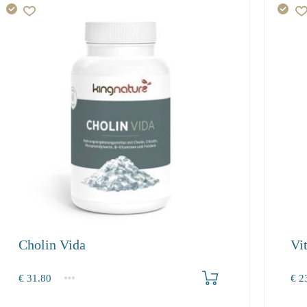
Cholin Vida
Vi
Produkt bestellen
€
31.80
€
23
1
2-3
4+
1
31.80
30.20
27.50
23.