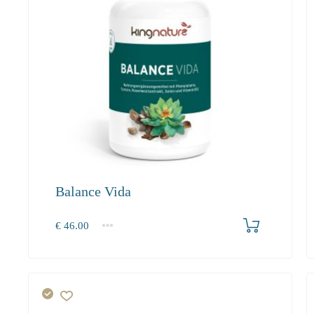
Balance Vida
Produkt bestellen
€
46.00
1
2-3
4+
46.00
42.30
40.20