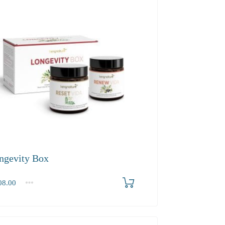
ngevity Box
8.00
2-3
4+
.00
189.10
179.70