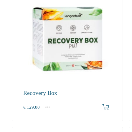
Recovery Box
Produkt bestellen
€
129.00
1
2-3
4+
129.00
118.70
112.80