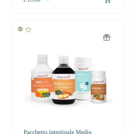
1
2-3
4+
129.00
118.70
112.80
Pacchetto intestinale Medio