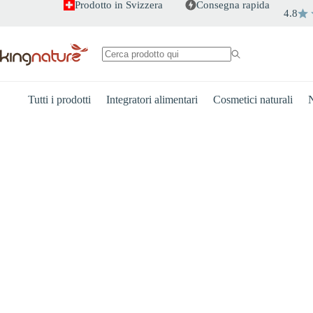
Salta
Prodotto in Svizzera
Consegna rapida
4.8
al
contenuto
Nessun
risultato
Tutti i prodotti
Integratori alimentari
Cosmetici naturali
N
cuore
Energia