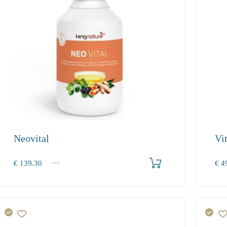
Neovital
Vit
Produkt bestellen
€
139.30
€
49
1
2-3
4+
1
139.30
128.20
121.80
49.