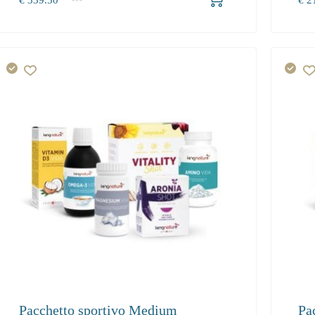
1+
1+
0.00
216
Pacchetto sportivo Medium
Pa