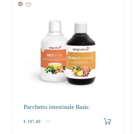
Pacchetto intestinale Basic
Produkt bestellen
€
197.40
1+
197.40