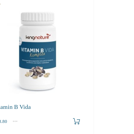
tamin B Vida
.80
2-3
4+
80
22.60
20.50