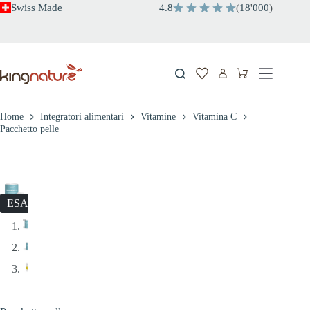
Salta
Swiss Made
4.8
(
18
'
000
)
al
contenuto
Carrello
Home
Integratori alimentari
Vitamine
Vitamina C
Pacchetto pelle
ESAURITO