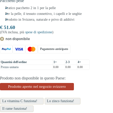
Pacchetto pelle
Pratico pacchetto 2 in 1 per la pelle
Per la pelle, il tessuto connettivo, i capelli e le unghie
Prodotto in Svizzera, naturale e privo di additivi
€
51.60
(IVA inclusa, più
spese di spedizione
)
non disponibile
Pagamento anticipato
Quantità dell'ordine
1+
2-3
4+
Prezzo unitario
0.00
0.00
0.00
Prodotto non disponibile in questo Paese:
Prodotto aperto nel negozio svizzero
La vitamina C funziona!
Lo zinco funziona!
Il rame funziona!