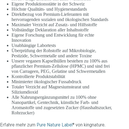
Eigene Produktionsstätte in der Schweiz
Höchste Qualitäts- und Hygienestandards
Direktbezug von Premium-Lieferanten mit
hervorragenden sozialen und ökologischen Standards
Maximaler Verzicht auf Zusatz- und Hilfsstoffe
Vollständige Deklaration aller Inhaltsstoffe
Eigene Forschung und Entwicklung für echte
Innovation
Unabhängige Labortests
Überprüfung der Rohstoffe auf Mikrobiologie,
Pestizide, Schwermetalle und andere Toxine
Unsere veganen Kapselhüllen bestehen zu 100% aus
pflanzlicher Premium-Zellulose (HPMC) und sind frei
von Carrageen, PEG, Gelatine und Schwermetallen
Kontrollierte Produktstabilität
Minimierter ökologischer Fussabdruck
Totaler Verzicht auf Magnesiumstearat und
Siliziumdioxid
Alle Nahrungsergänzungsmittel zu 100% ohne
Nanopartikel, Gentechnik, künstliche Farb- und
Aromastoffe und zugesetzten Zucker (Haushaltszucker,
Rohrzucker)
Erfahre mehr zum
Pure Nature Label
® von kingnature.