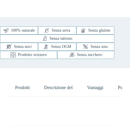
100% naturale
Senza uova
Senza glutine
Senza lattosio
Senza noci
Senza OGM
Senza soia
Prodotto svizzero
Senza zucchero
Prodotti
Descrizione del
Vantaggi
Pure N