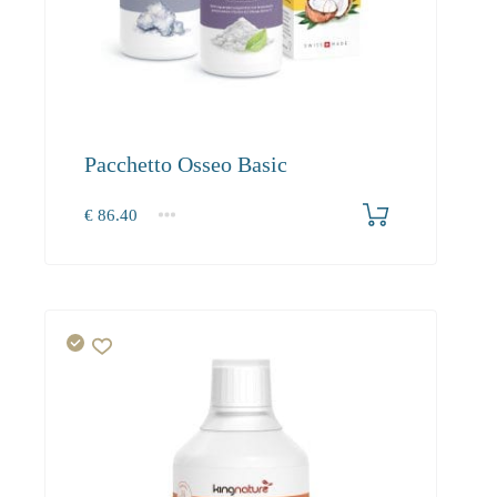
Pacchetto Osseo Basic
€
86.40
1+
86.40
cuore
Energia
Cervello