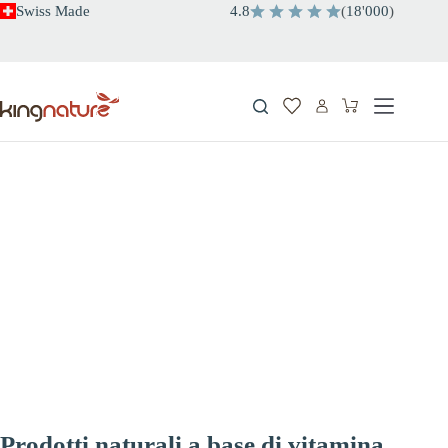
Salta
Swiss Made
4.8
(
18
'
000
)
al
contenuto
Carrello
Prodotti naturali a base di vitamina