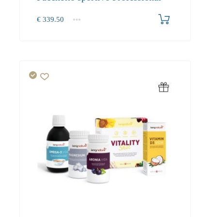
€
339.50
1+
0.00