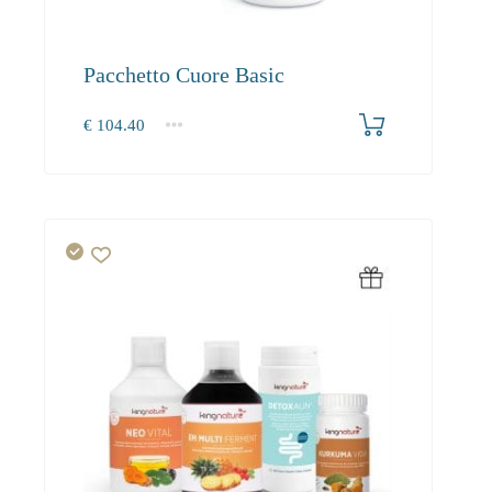
Pacchetto Cuore Basic
€
104.40
1+
104.40