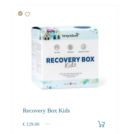
Recovery Box Kids
€
129.00
1
2-3
4+
129.00
118.70
112.80