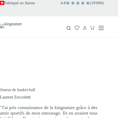
Passer
Fabriqué en Suisse
4.8
(
18
'
000
)
au
contenu
Panier
d’achat
Joueur de basket-ball
Laurent Zoccoletti
"J'ai pris connaissance de la kingnature grâce à des
amis sportifs de mon entourage. Ils en avaient tous