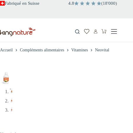
Passer
Fabriqué en Suisse
4.8
(
18
'
000
)
au
contenu
Panier
d’achat
Accueil
Compléments alimentaires
Vitamines
Neovital