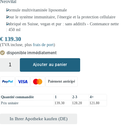
Neovital
Formule multivitaminée liposomale
Pour le système immunitaire, l'énergie et la protection cellulaire
Fabriqué en Suisse, vegan et pur : sans additifs - Contenance nette
: 450 ml
€
139.30
(TVA incluse, plus
frais de port
)
disponible immédiatement
+
-
Ajouter au panier
Paiement anticipé
Quantité commandée
1
2-3
4+
Prix unitaire
139.30
128.20
121.80
In Ihrer Apotheke kaufen (DE)