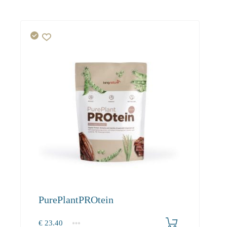
PurePlantPROtein
€
23.40
1
2-3
4+