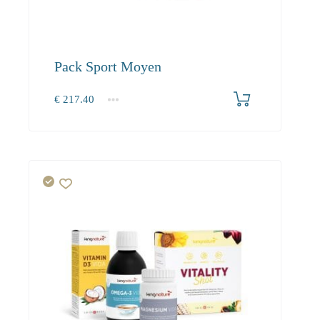
Pack Sport Moyen
€
217.40
1+
0.00