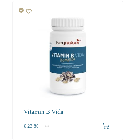
Vitamin B Vida
€
23.80
1
2-3
4+
23.80
22.60
20.50