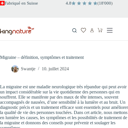
Passer
Fabriqué en Suisse
4.8
(
18
'
000
)
au
contenu
Panier
d’achat
Migraine – définition, symptômes et traitement
Swantje
10. juillet 2024
La migraine est une maladie neurologique très répandue qui peut avoir
un impact considérable sur la vie quotidienne des personnes qui en
souffrent. Elle se manifeste par des maux de tête intenses, souvent
accompagnés de nausées, d’une sensibilité à la lumière et au bruit. Un
diagnostic précis et un traitement efficace sont essentiels pour améliorer
la qualité de vie des personnes touchées. Dans cet article, nous mettons
en lumière les causes, les symptômes et les possibilités de traitement de
la migraine et donnons des conseils pour prévenir et soulager les
symptômes.