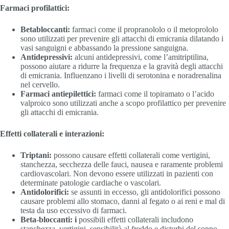
Farmaci profilattici:
Betabloccanti:
farmaci come il propranololo o il metoprololo
sono utilizzati per prevenire gli attacchi di emicrania dilatando i
vasi sanguigni e abbassando la pressione sanguigna.
Antidepressivi:
alcuni antidepressivi, come l’amitriptilina,
possono aiutare a ridurre la frequenza e la gravità degli attacchi
di emicrania. Influenzano i livelli di serotonina e noradrenalina
nel cervello.
Farmaci antiepilettici:
farmaci come il topiramato o l’acido
valproico sono utilizzati anche a scopo profilattico per prevenire
gli attacchi di emicrania.
Effetti collaterali e interazioni:
Triptani:
possono causare effetti collaterali come vertigini,
stanchezza, secchezza delle fauci, nausea e raramente problemi
cardiovascolari. Non devono essere utilizzati in pazienti con
determinate patologie cardiache o vascolari.
Antidolorifici:
se assunti in eccesso, gli antidolorifici possono
causare problemi allo stomaco, danni al fegato o ai reni e mal di
testa da uso eccessivo di farmaci.
Beta-bloccanti: i
possibili effetti collaterali includono
stanchezza, vertigini, sensibilità al freddo e disturbi del sonno.