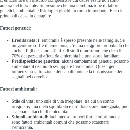
L’emicrania è un disturbo complesso le cui cause esatte non sono
ancora del tutto note. Si presume che una combinazione di fattori
genetici, ambientali e fisiologici giochi un ruolo importante. Ecco le
principali cause in dettaglio:
Fattori genetici:
Ereditarietà: l’
emicrania è spesso presente nelle famiglie. Se
un genitore soffre di emicrania, c’è una maggiore probabilità che
anche i figli ne siano affetti. Gli studi dimostrano che circa il
70% dei pazienti affetti da emicrania ha una storia familiare.
Predisposizione genetica:
alcuni cambiamenti genetici possono
aumentare il rischio di sviluppare l’emicrania. Questi geni
influenzano la funzione dei canali ionici e la trasmissione dei
segnali nel cervello.
Fattori ambientali:
Stile di vita:
uno stile di vita irregolare, tra cui un sonno
irregolare, una dieta squilibrata e un’idratazione inadeguata, può
scatenare attacchi di emicrania.
Stimoli ambientali:
luci intense, rumori forti e odori intensi
sono fattori ambientali comuni che possono scatenare
l’emicrania.