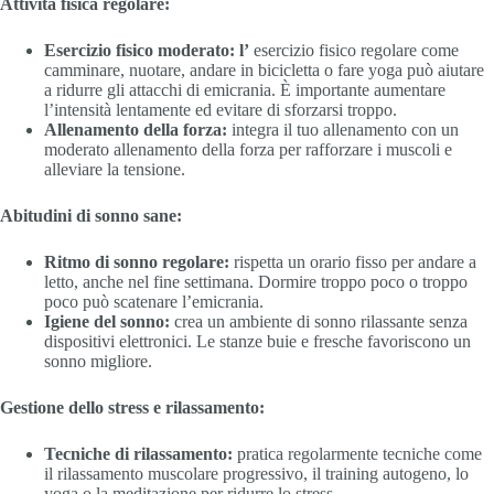
Attività fisica regolare:
Esercizio fisico moderato: l’
esercizio fisico regolare come
camminare, nuotare, andare in bicicletta o fare yoga può aiutare
a ridurre gli attacchi di emicrania. È importante aumentare
l’intensità lentamente ed evitare di sforzarsi troppo.
Allenamento della forza:
integra il tuo allenamento con un
moderato allenamento della forza per rafforzare i muscoli e
alleviare la tensione.
Abitudini di sonno sane:
Ritmo di sonno regolare:
rispetta un orario fisso per andare a
letto, anche nel fine settimana. Dormire troppo poco o troppo
poco può scatenare l’emicrania.
Igiene del sonno:
crea un ambiente di sonno rilassante senza
dispositivi elettronici. Le stanze buie e fresche favoriscono un
sonno migliore.
Gestione dello stress e rilassamento:
Tecniche di rilassamento:
pratica regolarmente tecniche come
il rilassamento muscolare progressivo, il training autogeno, lo
yoga o la meditazione per ridurre lo stress.