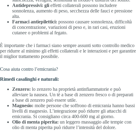
Antidepressivi: gli
effetti collaterali possono includere
sonnolenza, aumento di peso, secchezza delle fauci e pressione
alta.
Farmaci antiepilettici:
possono causare sonnolenza, difficoltà
di concentrazione, variazioni di peso e, in rari casi, eruzioni
cutanee o problemi al fegato.
È importante che i farmaci siano sempre assunti sotto controllo medico
per ridurre al minimo gli effetti collaterali e le interazioni e per garantire
il miglior trattamento possibile.
Cosa aiuta contro l’emicrania?
Rimedi casalinghi e naturali:
Zenzero:
lo zenzero ha proprietà antinfiammatorie e può
alleviare la nausea. Un tè a base di zenzero fresco o di preparati
a base di zenzero può essere utile.
Magnesio:
molte persone che soffrono di emicrania hanno bassi
livelli di magnesio. L’integrazione può ridurre gli attacchi di
emicrania. Si consigliano circa 400-600 mg al giorno.
Olio di menta piperita:
un leggero massaggio alle tempie con
olio di menta piperita può ridurre l’intensità del dolore.