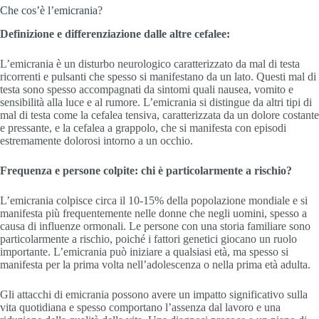
Che cos’è l’emicrania?
Definizione e differenziazione dalle altre cefalee:
L’emicrania è un disturbo neurologico caratterizzato da mal di testa
ricorrenti e pulsanti che spesso si manifestano da un lato. Questi mal di
testa sono spesso accompagnati da sintomi quali nausea, vomito e
sensibilità alla luce e al rumore. L’emicrania si distingue da altri tipi di
mal di testa come la cefalea tensiva, caratterizzata da un dolore costante
e pressante, e la cefalea a grappolo, che si manifesta con episodi
estremamente dolorosi intorno a un occhio.
Frequenza e persone colpite: chi è particolarmente a rischio?
L’emicrania colpisce circa il 10-15% della popolazione mondiale e si
manifesta più frequentemente nelle donne che negli uomini, spesso a
causa di influenze ormonali. Le persone con una storia familiare sono
particolarmente a rischio, poiché i fattori genetici giocano un ruolo
importante. L’emicrania può iniziare a qualsiasi età, ma spesso si
manifesta per la prima volta nell’adolescenza o nella prima età adulta.
Gli attacchi di emicrania possono avere un impatto significativo sulla
vita quotidiana e spesso comportano l’assenza dal lavoro e una