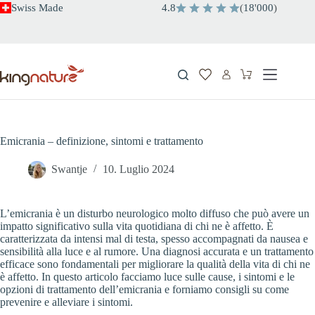
Salta
Swiss Made
4.8
(
18
'
000
)
al
contenuto
Carrello
Emicrania – definizione, sintomi e trattamento
Swantje
10. Luglio 2024
L’emicrania è un disturbo neurologico molto diffuso che può avere un
impatto significativo sulla vita quotidiana di chi ne è affetto. È
caratterizzata da intensi mal di testa, spesso accompagnati da nausea e
sensibilità alla luce e al rumore. Una diagnosi accurata e un trattamento
efficace sono fondamentali per migliorare la qualità della vita di chi ne
è affetto. In questo articolo facciamo luce sulle cause, i sintomi e le
opzioni di trattamento dell’emicrania e forniamo consigli su come
prevenire e alleviare i sintomi.