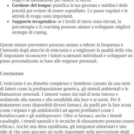
Gestione del tempo:
pianifica la tua giornata e stabilisci delle
priorità per evitare di essere sopraffatto. Le pause regolari e le
attività di svago sono importanti.
Supporto terapeutico:
se i livelli di stress sono elevati, la
psicoterapia o il coaching possono aiutare a sviluppare migliori
strategie di coping.
Queste misure preventive possono aiutare a ridurre la frequenza e
l’intensità degli attacchi di emicrania e a migliorare la qualità della vita.
È importante riconoscere i fattori scatenanti individuali e sviluppare un
piano personalizzato in base alle esigenze personali.
Conclusione
L’emicrania è un disturbo complesso e fastidioso causato da una serie
di fattori come la predisposizione genetica, gli stimoli ambientali e le
fluttuazioni ormonali. I sintomi vanno dal mal di testa intenso e
unilaterale alla nausea e alla sensibilità alla luce e ai suoni. Per il
trattamento sono disponibili diversi farmaci, da quelli per la fase acuta
come i triptani e gli antidolorifici ad agenti profilattici come i
betabloccanti e gli antidepressivi. Oltre ai farmaci, anche i rimedi
casalinghi, i rimedi naturali e le tecniche di rilassamento possono essere
efficaci. Anche una dieta equilibrata, gli integratori alimentari e uno
stile di vita sano giocano un ruolo importante nella prevenzione degli