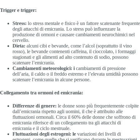
Trigger e trigger:
Stress:
lo stress mentale e fisico è un fattore scatenante frequente
degli attacchi di emicrania. Lo stress può influenzare la
produzione di ormoni e causare cambiamenti neurochimici nel
cervello.
Dieta:
alcuni cibi e bevande, come l’alcol (soprattutto il vino
rosso), le bevande contenenti caffeina, il cioccolato, i formaggi
stagionati e gli alimenti ad alto contenuto di sodio, possono
scatenare l’emicrania.
Cambiamenti meteorologici: i
cambiamenti di pressione
dell’aria, il caldo o il freddo estremo e l’elevata umidità possono
scatenare l’emicrania in alcune persone.
Collegamento tra ormoni ed emicrania:
Differenze di genere:
le donne sono più frequentemente colpite
dall’emicrania rispetto agli uomini, il che è attribuito alle
fluttuazioni ormonali. Circa il 60% delle donne che soffrono di
emicrania riferisce di un collegamento tra gli attacchi di
emicrania e il ciclo mestruale.
Fluttuazioni degli estrogeni: le
variazioni dei livelli di
estrogeni, come quelle che si verificano durante le mestruazioni,