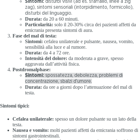
Sintomi:
disturbi visivi (ad es. sfarfallio, linee a zig
zag), sintomi sensoriali (intorpidimento, formicolio),
disturbi del linguaggio.
Durata:
da 20 a 60 minuti.
Particolarità:
solo il 20-30% circa dei pazienti affetti da
emicrania presenta sintomi di aura.
Fase del mal di testa:
Sintomi:
cefalea unilaterale e pulsante, nausea, vomito,
sensibilità alla luce e al rumore.
Durata:
da 4 a 72 ore.
Intensità del dolore:
da moderata a grave, spesso
aggravata dall’attività fisica.
Postdromalphase:
Sintomi:
spossatezza, debolezza, problemi di
concentrazione, sbalzi d’umore.
Durata:
da ore a giorni dopo l’attenuazione del mal di
testa.
Sintomi tipici:
Cefalea unilaterale:
spesso un dolore pulsante su un lato della
testa.
Nausea e vomito:
molti pazienti affetti da emicrania soffrono di
sintomi gastrointestinali.