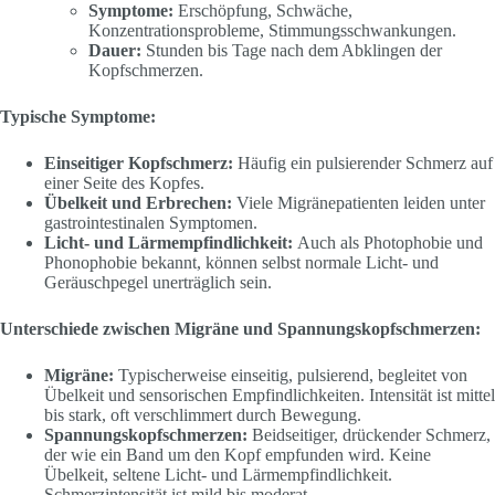
Symptome:
Erschöpfung, Schwäche,
Konzentrationsprobleme, Stimmungsschwankungen.
Dauer:
Stunden bis Tage nach dem Abklingen der
Kopfschmerzen.
Typische Symptome:
Einseitiger Kopfschmerz:
Häufig ein pulsierender Schmerz auf
einer Seite des Kopfes.
Übelkeit und Erbrechen:
Viele Migränepatienten leiden unter
gastrointestinalen Symptomen.
Licht- und Lärmempfindlichkeit:
Auch als Photophobie und
Phonophobie bekannt, können selbst normale Licht- und
Geräuschpegel unerträglich sein.
Unterschiede zwischen Migräne und Spannungskopfschmerzen:
Migräne:
Typischerweise einseitig, pulsierend, begleitet von
Übelkeit und sensorischen Empfindlichkeiten. Intensität ist mittel
bis stark, oft verschlimmert durch Bewegung.
Spannungskopfschmerzen:
Beidseitiger, drückender Schmerz,
der wie ein Band um den Kopf empfunden wird. Keine
Übelkeit, seltene Licht- und Lärmempfindlichkeit.
Schmerzintensität ist mild bis moderat.