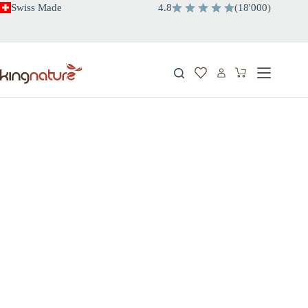
Salta
Swiss Made
4.8
(
18
'
000
)
al
contenuto
Carrello