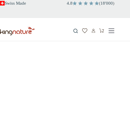
Zum
Swiss Made
4.8
(
18'000
)
Inhalt
springen
Warenkorb