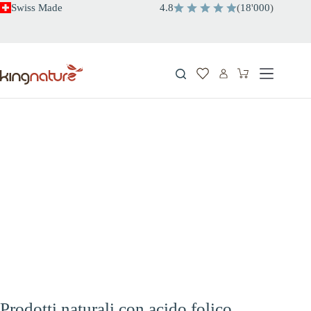
Salta
Swiss Made
4.8
(
18
'
000
)
al
contenuto
Carrello
Prodotti naturali con acido folico