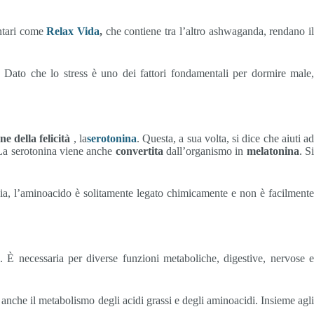
entari come
Relax Vida
,
che contiene tra l’altro ashwaganda, rendano i
s. Dato che lo stress è uno dei fattori fondamentali per dormire male
e della felicità
, la
serotonina
. Questa, a sua volta, si dice che aiuti a
. La serotonina viene anche
convertita
dall’organismo in
melatonina
. S
tavia, l’aminoacido è solitamente legato chimicamente e non è facilmente
. È necessaria per diverse funzioni metaboliche, digestive, nervose 
 anche il metabolismo degli acidi grassi e degli aminoacidi. Insieme agl