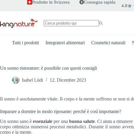
Salta
Prodotto in Svizzera
Consegna rapida
4.8
al
contenuto
Nessun
risultato
Tutti i prodotti
Integratori alimentari
Cosmetici naturali
N
Un sonno ristoratore: è possibile con questi consigli
Isabel Lüdi
12. Dicembre 2023
Il sonno è assolutamente vitale. Il corpo e la mente soffrono se non si 
Imparare a dormire in modo riposante: perché è così importante?
Un sonno sano è
essenziale
per una
buona salute
. Ci aiuta a rimanere
corpo ottimizza numerosi processi metabolici. Durante il sonno avvengo
corpo e la mente.