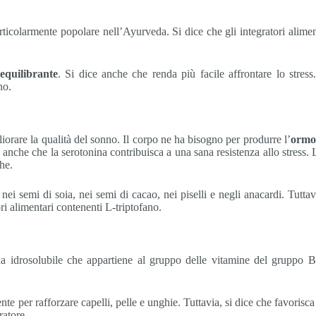
articolarmente popolare nell’Ayurveda. Si dice che gli integratori alim
iequilibrante
. Si dice anche che renda più facile affrontare lo stres
no.
liorare la qualità del sonno. Il corpo ne ha bisogno per produrre l’
ormon
 anche che la serotonina contribuisca a una sana resistenza allo stress
he.
 nei semi di soia, nei semi di cacao, nei piselli e negli anacardi. Tut
i alimentari contenenti L-triptofano.
ina idrosolubile che appartiene al gruppo delle vitamine del gruppo B
e per rafforzare capelli, pelle e unghie. Tuttavia, si dice che favorisca
ratore.