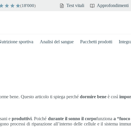
Test vitali
Approfondimenti
(
18'000
)
utrizione sportiva
Analisi del sangue
Pacchetti prodotti
Integr
dorme bene. Questo articolo ti spiega perché
dormire bene
è così
impor
 sani e
produttivi
. Poiché
durante il sonno il corpo
funziona
a “fuoco
no processi di riparazione all’interno delle cellule e il sistema immun