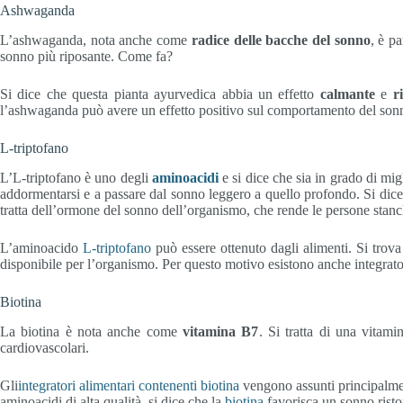
Ashwaganda
L’ashwaganda, nota anche come
radice delle bacche del sonno
, è p
sonno più riposante. Come fa?
Si dice che questa pianta ayurvedica abbia un effetto
calmante
e
r
l’ashwaganda può avere un effetto positivo sul comportamento del son
L-triptofano
L’L-triptofano è uno degli
aminoacidi
e si dice che sia in grado di mig
addormentarsi e a passare dal sonno leggero a quello profondo. Si dice
tratta dell’ormone del sonno dell’organismo, che rende le persone stanc
L’aminoacido
L-triptofano
può essere ottenuto dagli alimenti. Si trova
disponibile per l’organismo. Per questo motivo esistono anche integrator
Biotina
La biotina è nota anche come
vitamina B7
. Si tratta di una vitam
cardiovascolari.
Gli
integratori alimentari contenenti biotina
vengono assunti principalment
aminoacidi di alta qualità, si dice che la
biotina
favorisca un sonno risto