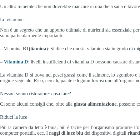
Un altro minerale che non dovrebbe mancare in una dieta sana e favore
Le vitamine
Non è un segreto che un apporto ottimale di nutrienti sia essenziale per
sono particolarmente importanti:
– Vitamina B1
(tiamina
): Si dice che questa vitamina sia in grado di m
–
Vitamina D
: livelli insufficienti di vitamina D possono causare distu
La vitamina D si trova nei pesci grassi come il salmone, lo sgombro e l
origine vegetale. Riso, cereali, patate e legumi forniscono all’organismo
Nessun sonno ristoratore: cosa fare?
Ci sono alcuni consigli che, oltre alla
giusta alimentazione
, possono co
Riduci la luce
Più la camera da letto è buia, più è facile per l’organismo produrre l
computer portatili, ecc. I
raggi di luce blu
dei dispositivi digitali
ritar