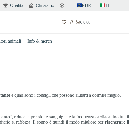
Qualità
Chi siamo
Contatto
IT
EUR
€
0.00
Carrello
atori animali
Info & merch
tante
e quali sono i consigli che possono aiutarti a dormire meglio.
 lento
“, riduce la pressione sanguigna e la frequenza cardiaca. Inoltre, i
itario si rafforza. Il sonno è quindi il modo migliore per
rigenerare i