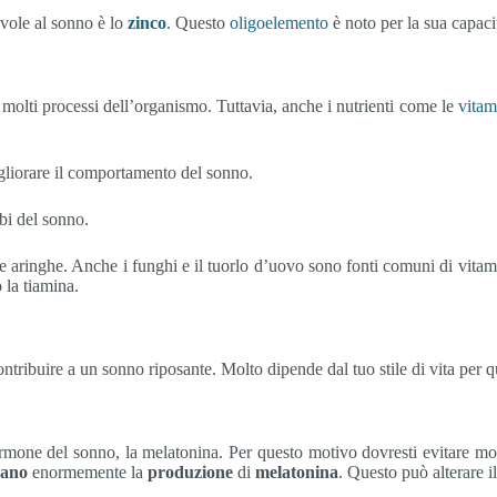
vole al sonno è lo
zinco
. Questo
oligoelemento
è noto per la sua capacit
 molti processi dell’organismo. Tuttavia, anche i nutrienti come le
vitam
igliorare il comportamento del sonno.
rbi del sonno.
e aringhe. Anche i funghi e il tuorlo d’uovo sono fonti comuni di vitam
 la tiamina.
ntribuire a un sonno riposante. Molto dipende dal tuo stile di vita per q
’ormone del sonno, la melatonina. Per questo motivo dovresti evitare m
dano
enormemente la
produzione
di
melatonina
. Questo può alterare i