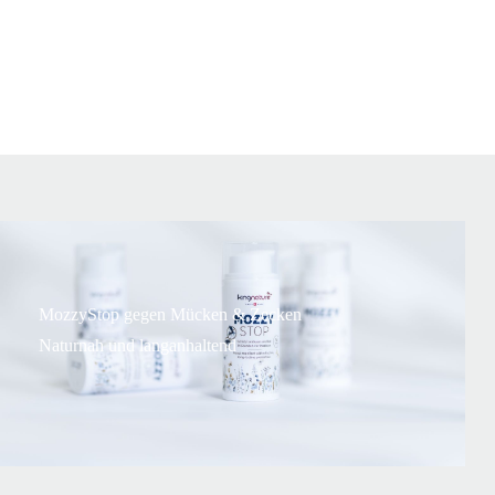
MozzyStop gegen Mücken & Zecken
Naturnah und langanhaltend