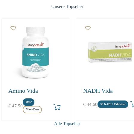
Unsere Topseller
Amino Vida
NADH Vida
rb
Produkt bestellen
Dose
€
44.60
30 NADH Tabletten
€
47.50
Maxi-Dose
Alle Topseller