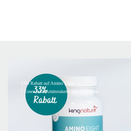
33% Rabatt auf Amino Eight
7 Essenzielle Aminosäuren plus L-Arginin