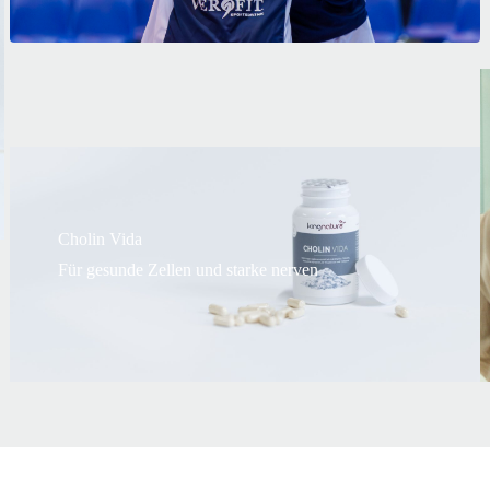
Cholin Vida
Für gesunde Zellen und starke nerven