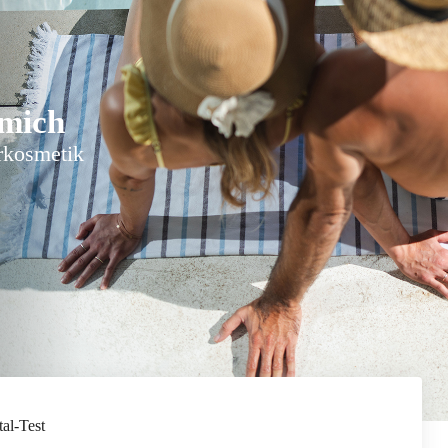
 mich
rkosmetik
tal-Test