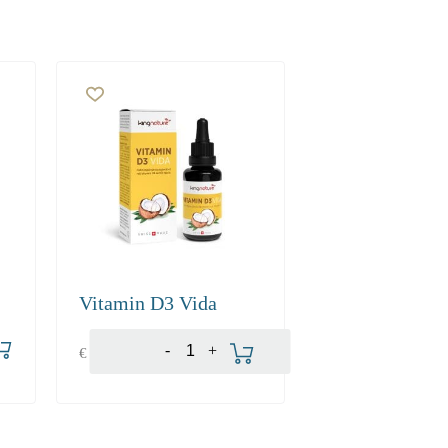
Vitamin D3 Vida
-
+
€
22.20