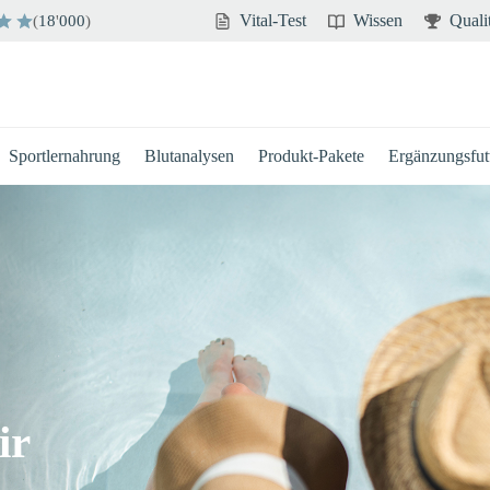
Vital-Test
Wissen
Quali
(
18
'
000
)
Sportlernahrung
Blutanalysen
Produkt-Pakete
Ergänzungsfutt
ir