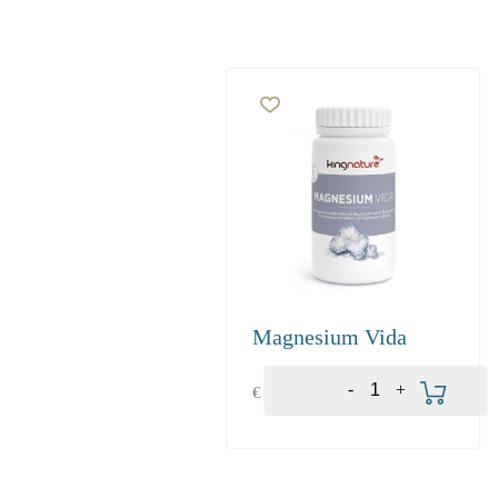
Magnesium Vida
In den Warenko
In den Warenkorb
-
+
€
21.80