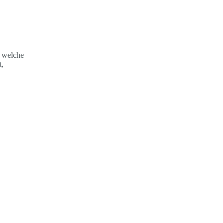
, welche
t,
Hirn
Immun