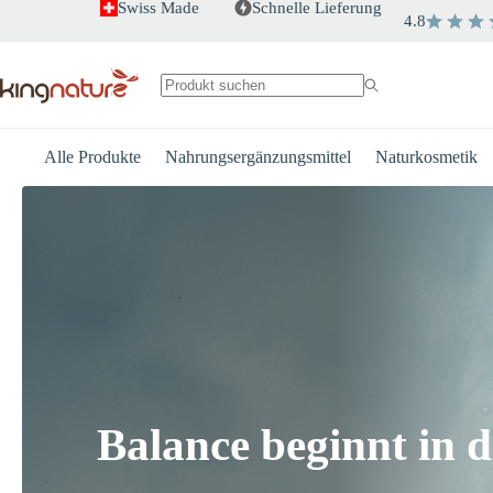
Zum
Swiss Made
Schnelle Lieferung
4.8
Inhalt
springen
Keine
Ergebnisse
Alle Produkte
Nahrungsergänzungsmittel
Naturkosmetik
Balance beginnt in d