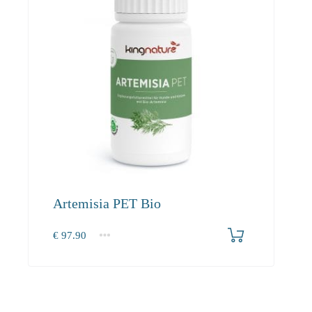
Artemisia PET Bio
€
97.90
1
2-3
4+
97.90
90.00
85.50