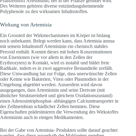
Pflanzenstoff Artemisinin, der in der Pflanze gebildet wird.
Des Weiteren gehören diverse entzündungshemmende
Polyphenole zu den wirksamen Inhaltsstoffen.
Wirkung von Artemisia
Ein Grossteil der Wirkmechanismen im Körper ist bislang
noch unbekannt. Belegt werden kann, dass Artemisia annua
mit seinem Inhaltsstoff Artemisinin ein chemisch stabiles
Peroxid enthält. Kommt dieses mit hohen Konzentrationen
von Eisenionen (wie vor allem in den Zellen der
Erythrozyten) in Kontakt, wird es instabil und bildet freie
Radikale, indem es in zwei aggressive Bestandteile zerfällt.
Diese Umwandlung hat zur Folge, dass unerwünschte Zellen
oder Keime wie Bakterien, Viren oder Plasmodien in der
Umgebung abgetötet werden. Ausserdem wird davon
ausgegangen, dass Artemisinin und seine Derivate (mit
ähnlicher Struktureinheit und gleichem Oxidationszustand)
einen Adenosintriphosphat- abhängigen Calciumtransporter in
der Zellmembran schädlicher Zellen hemmen. Diese
Eigenschaften prädestinieren die Verwendung des Wirkstoffes
Artemisinin auch in einigen Medikamenten.
Bei der Gabe von Artemisia- Produkten sollte darauf geachtet
werden, dass diese ausserhalb der Mahlzeiten gegeben