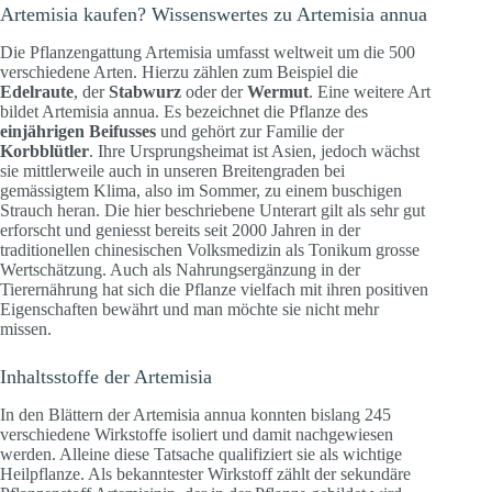
Artemisia kaufen? Wissenswertes zu Artemisia annua
Die Pflanzengattung Artemisia umfasst weltweit um die 500
verschiedene Arten. Hierzu zählen zum Beispiel die
Edelraute
, der
Stabwurz
oder der
Wermut
. Eine weitere Art
bildet Artemisia annua. Es bezeichnet die Pflanze des
einjährigen Beifusses
und gehört zur Familie der
Korbblütler
. Ihre Ursprungsheimat ist Asien, jedoch wächst
sie mittlerweile auch in unseren Breitengraden bei
gemässigtem Klima, also im Sommer, zu einem buschigen
Strauch heran. Die hier beschriebene Unterart gilt als sehr gut
erforscht und geniesst bereits seit 2000 Jahren in der
traditionellen chinesischen Volksmedizin als Tonikum grosse
Wertschätzung. Auch als Nahrungsergänzung in der
Tierernährung hat sich die Pflanze vielfach mit ihren positiven
Eigenschaften bewährt und man möchte sie nicht mehr
missen.
Inhaltsstoffe der Artemisia
In den Blättern der Artemisia annua konnten bislang 245
verschiedene Wirkstoffe isoliert und damit nachgewiesen
werden. Alleine diese Tatsache qualifiziert sie als wichtige
Heilpflanze. Als bekanntester Wirkstoff zählt der sekundäre