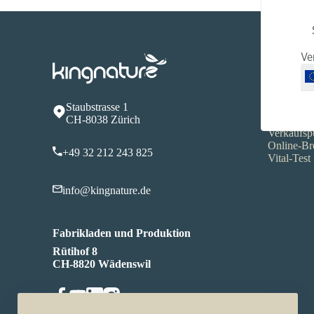
Ve
Service
FAQ
Produktin
Staubstrasse 1
Versandko
CH-8038 Zürich
Zahlungso
Verkaufsp
Online-Br
+49 32 212 243 825
Vital-Test
info@kingnature.de
Fabrikladen und Produktion
Rütihof 8
CH-8820 Wädenswil