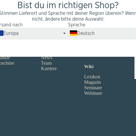
Bist du im richtigen Shop?
Stimmen Lieferort und Sprache mit deiner Region überein? Wen
nicht, ändere bitte deine Auswahl:
rsand nach
Sprache
Infos
Partner
Europa
Deutsch
Qualität
Reseller
fos
kingnature
Firmenkunden
sten
Bewertungen
Affiliate-Portal
ptionen
Botschafter
unkte
News
oschüre
Team
Wiki
Karriere
Lexikon
Magazin
Seminare
Webinare