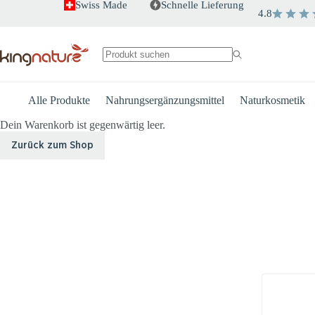
Zum
Swiss Made
Schnelle Lieferung
4.8
Inhalt
springen
Keine
Ergebnisse
Alle Produkte
Nahrungsergänzungsmittel
Naturkosmetik
Dein Warenkorb ist gegenwärtig leer.
Zurück zum Shop