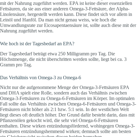
mit der Nahrung zugeführt werden. EPA ist keine dieser essenziellen
Fettsäuren, da sie aus einer anderen Omega-3-Fettsäure, der Alpha-
Linolensäure, hergestellt werden kann. Diese findet sich vor allem in
Leinöl und Hanföl. Da man nicht genau weiss, wie hoch die
Umwandlungsrate zur Eicosapentaensäure ist, sollte auch diese mit der
Nahrung zugeführt werden.
Wie hoch ist der Tagesbedarf an EPA?
Der Tagesbedarf beträgt etwa 250 Milligramm pro Tag. Die
Höchstmenge, die nicht überschritten werden sollte, liegt bei ca. 3
Gramm pro Tag.
Das Verhältnis von Omega-3 zu Omega-6
Nicht nur die aufgenommene Menge der Omega-3-Fettsäuren EPA
und DHA spielt eine Rolle, sondern auch das Verhältnis zwischen
Omega-3-Fettsäuren zu Omega-6-Fettsäuren im Körper. Im optimalen
Fall sollte das Verhältnis zwischen Omega-6-Fettsäuren und Omega-3-
Fettsäuren nicht höher als 2:1 bzw. 5:1 sein. In der westlichen Welt
liegt dieses oft deutlich höher. Der Grund dafür besteht darin, dass mit
Pflanzenölen gekocht wird, die sehr viel Omega-6-Fettsäuren
enthalten. Diese wirken entzündungsfördernd, wohingegen Omega-3-
Fettsäuren entzündungshemmend wirken; demnach sollte am besten
ein Gleichgewicht zwischen diesen beiden herrschen.