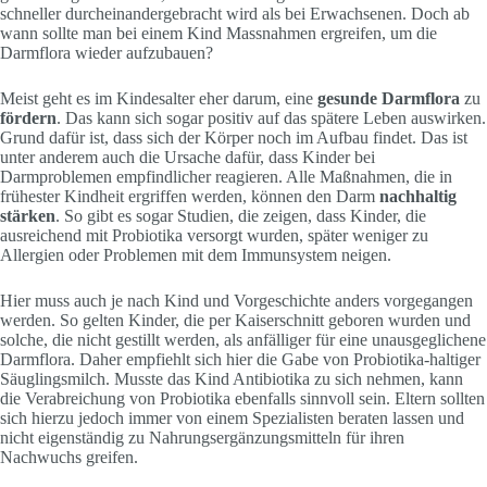
schneller durcheinandergebracht wird als bei Erwachsenen. Doch ab
wann sollte man bei einem Kind Massnahmen ergreifen, um die
Darmflora wieder aufzubauen?
Meist geht es im Kindesalter eher darum, eine
gesunde Darmflora
zu
fördern
. Das kann sich sogar positiv auf das spätere Leben auswirken.
Grund dafür ist, dass sich der Körper noch im Aufbau findet. Das ist
unter anderem auch die Ursache dafür, dass Kinder bei
Darmproblemen empfindlicher reagieren. Alle Maßnahmen, die in
frühester Kindheit ergriffen werden, können den Darm
nachhaltig
stärken
. So gibt es sogar Studien, die zeigen, dass Kinder, die
ausreichend mit Probiotika versorgt wurden, später weniger zu
Allergien oder Problemen mit dem Immunsystem neigen.
Hier muss auch je nach Kind und Vorgeschichte anders vorgegangen
werden. So gelten Kinder, die per Kaiserschnitt geboren wurden und
solche, die nicht gestillt werden, als anfälliger für eine unausgeglichene
Darmflora. Daher empfiehlt sich hier die Gabe von Probiotika-haltiger
Säuglingsmilch. Musste das Kind Antibiotika zu sich nehmen, kann
die Verabreichung von Probiotika ebenfalls sinnvoll sein. Eltern sollten
sich hierzu jedoch immer von einem Spezialisten beraten lassen und
nicht eigenständig zu Nahrungsergänzungsmitteln für ihren
Nachwuchs greifen.