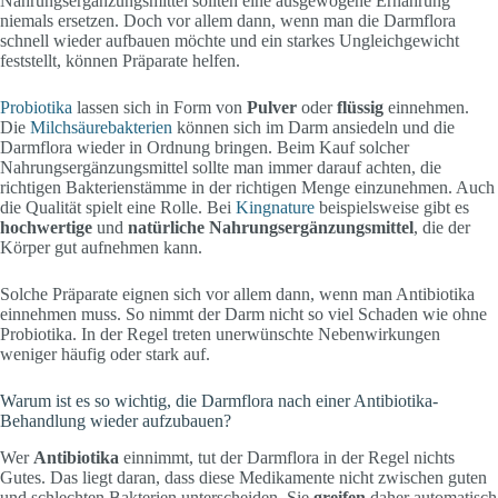
Nahrungsergänzungsmittel sollten eine ausgewogene Ernährung
niemals ersetzen. Doch vor allem dann, wenn man die Darmflora
schnell wieder aufbauen möchte und ein starkes Ungleichgewicht
feststellt, können Präparate helfen.
Probiotika
lassen sich in Form von
Pulver
oder
flüssig
einnehmen.
Die
Milchsäurebakterien
können sich im Darm ansiedeln und die
Darmflora wieder in Ordnung bringen. Beim Kauf solcher
Nahrungsergänzungsmittel sollte man immer darauf achten, die
richtigen Bakterienstämme in der richtigen Menge einzunehmen. Auch
die Qualität spielt eine Rolle. Bei
Kingnature
beispielsweise gibt es
hochwertige
und
natürliche Nahrungsergänzungsmittel
, die der
Körper gut aufnehmen kann.
Solche Präparate eignen sich vor allem dann, wenn man Antibiotika
einnehmen muss. So nimmt der Darm nicht so viel Schaden wie ohne
Probiotika. In der Regel treten unerwünschte Nebenwirkungen
weniger häufig oder stark auf.
Warum ist es so wichtig, die Darmflora nach einer Antibiotika-
Behandlung wieder aufzubauen?
Wer
Antibiotika
einnimmt, tut der Darmflora in der Regel nichts
Gutes. Das liegt daran, dass diese Medikamente nicht zwischen guten
und schlechten Bakterien unterscheiden. Sie
greifen
daher automatisch