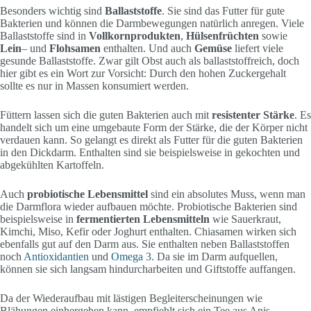
Besonders wichtig sind
Ballaststoffe
. Sie sind das Futter für gute
Bakterien und können die Darmbewegungen natürlich anregen. Viele
Ballaststoffe sind in
Vollkornprodukten
,
Hülsenfrüchten
sowie
Lein
– und
Flohsamen
enthalten. Und auch
Gemüse
liefert viele
gesunde Ballaststoffe. Zwar gilt Obst auch als ballaststoffreich, doch
hier gibt es ein Wort zur Vorsicht: Durch den hohen Zuckergehalt
sollte es nur in Massen konsumiert werden.
Füttern lassen sich die guten Bakterien auch mit
resistenter Stärke
. Es
handelt sich um eine umgebaute Form der Stärke, die der Körper nicht
verdauen kann. So gelangt es direkt als Futter für die guten Bakterien
in den Dickdarm. Enthalten sind sie beispielsweise in gekochten und
abgekühlten Kartoffeln.
Auch
probiotische Lebensmittel
sind ein absolutes Muss, wenn man
die Darmflora wieder aufbauen möchte. Probiotische Bakterien sind
beispielsweise in
fermentierten Lebensmitteln
wie Sauerkraut,
Kimchi, Miso, Kefir oder Joghurt enthalten. Chiasamen wirken sich
ebenfalls gut auf den Darm aus. Sie enthalten neben Ballaststoffen
noch
Antioxidantien
und
Omega 3
. Da sie im Darm aufquellen,
können sie sich langsam hindurcharbeiten und Giftstoffe auffangen.
Da der Wiederaufbau mit lästigen Begleiterscheinungen wie
Blähungen einhergehen kann, empfiehlt sich ein Tee aus Anis,