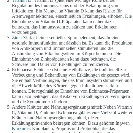
Vitamin D
: Vitamin D spielt eine wichtige Rolle bei der
Regulation des Immunsystems und der Bekämpfung von
Infektionen. Ein Mangel an Vitamin D kann das Risiko für
Atemwegsinfektionen, einschließlich Erkältungen, erhöhen. Die
Einnahme von Vitamin-D-Präparaten kann daher dazu
beitragen, das Immunsystem zu stärken und Erkältungen
vorzubeugen.
Zink
: Zink ist ein essentielles Spurenelement, das für eine
gesunde Immunfunktion unerlässlich ist. Es kann die Produktion
von Antikörpern und Immunzellen stimulieren und die
Ausbreitung von Erkältungsviren im Körper hemmen. Die
Einnahme von Zinkpräparaten kann dazu beitragen, die
Schwere und Dauer von Erkältungen zu reduzieren.
Echinacea: Echinacea ist eine Heilpflanze, die traditionell zur
Vorbeugung und Behandlung von Erkältungen eingesetzt wird.
Sie enthält Verbindungen, die das Immunsystem stimulieren und
die Abwehrkräfte des Körpers gegen Infektionen stärken
können. Die regelmäßige Einnahme von Echinacea-Präparaten
kann dazu beitragen, das Risiko von Erkältungen zu verringern
und die Symptome zu lindern.
Andere Kräuter und Nahrungsergänzungsmittel: Neben Vitamin
C, Vitamin D, Zink und Echinacea gibt es eine Vielzahl weiterer
Kräuter und Nahrungsergänzungsmittel, die zur
Erkältungsprävention beitragen können. Dazu gehören Ingwer,
Kurkuma
, Knoblauch, Propolis und Probiotika, die das