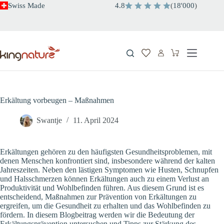
Zum
Swiss Made
4.8
(
18'000
)
Inhalt
springen
Warenkorb
Erkältung vorbeugen – Maßnahmen
Swantje
11. April 2024
Erkältungen gehören zu den häufigsten Gesundheitsproblemen, mit
denen Menschen konfrontiert sind, insbesondere während der kalten
Jahreszeiten. Neben den lästigen Symptomen wie Husten, Schnupfen
und Halsschmerzen können Erkältungen auch zu einem Verlust an
Produktivität und Wohlbefinden führen. Aus diesem Grund ist es
entscheidend, Maßnahmen zur Prävention von Erkältungen zu
ergreifen, um die Gesundheit zu erhalten und das Wohlbefinden zu
fördern. In diesem Blogbeitrag werden wir die Bedeutung der
Erkältungsprävention untersuchen und Tipps zur Stärkung des