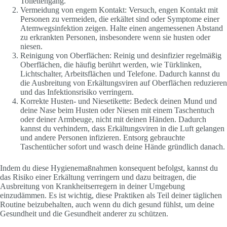
Toilettengang.
Vermeidung von engem Kontakt: Versuch, engen Kontakt mit
Personen zu vermeiden, die erkältet sind oder Symptome einer
Atemwegsinfektion zeigen. Halte einen angemessenen Abstand
zu erkrankten Personen, insbesondere wenn sie husten oder
niesen.
Reinigung von Oberflächen: Reinig und desinfizier regelmäßig
Oberflächen, die häufig berührt werden, wie Türklinken,
Lichtschalter, Arbeitsflächen und Telefone. Dadurch kannst du
die Ausbreitung von Erkältungsviren auf Oberflächen reduzieren
und das Infektionsrisiko verringern.
Korrekte Husten- und Niesetikette: Bedeck deinen Mund und
deine Nase beim Husten oder Niesen mit einem Taschentuch
oder deiner Armbeuge, nicht mit deinen Händen. Dadurch
kannst du verhindern, dass Erkältungsviren in die Luft gelangen
und andere Personen infizieren. Entsorg gebrauchte
Taschentücher sofort und wasch deine Hände gründlich danach.
Indem du diese Hygienemaßnahmen konsequent befolgst, kannst du
das Risiko einer Erkältung verringern und dazu beitragen, die
Ausbreitung von Krankheitserregern in deiner Umgebung
einzudämmen. Es ist wichtig, diese Praktiken als Teil deiner täglichen
Routine beizubehalten, auch wenn du dich gesund fühlst, um deine
Gesundheit und die Gesundheit anderer zu schützen.