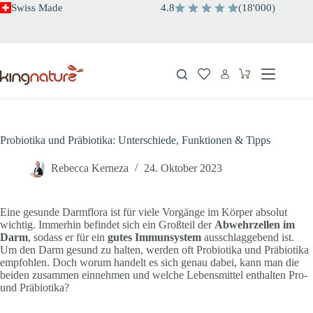
Zum
Swiss Made
4.8
(
18'000
)
Inhalt
springen
Warenkorb
Probiotika und Präbiotika: Unterschiede, Funktionen & Tipps
Rebecca Kerneza
24. Oktober 2023
Eine gesunde Darmflora ist für viele Vorgänge im Körper absolut
wichtig. Immerhin befindet sich ein Großteil der
Abwehrzellen im
Darm
, sodass er für ein
gutes Immunsystem
ausschlaggebend ist.
Um den Darm gesund zu halten, werden oft Probiotika und Präbiotika
empfohlen. Doch worum handelt es sich genau dabei, kann man die
beiden zusammen einnehmen und welche Lebensmittel enthalten Pro-
und Präbiotika?