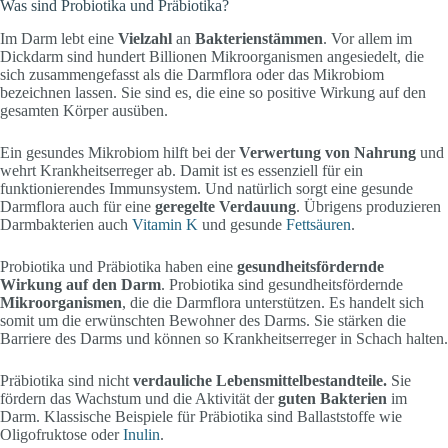
Was sind Probiotika und Präbiotika?
Im Darm lebt eine
Vielzahl
an
Bakterienstämmen
. Vor allem im
Dickdarm sind hundert Billionen Mikroorganismen angesiedelt, die
sich zusammengefasst als die Darmflora oder das Mikrobiom
bezeichnen lassen. Sie sind es, die eine so positive Wirkung auf den
gesamten Körper ausüben.
Ein gesundes Mikrobiom hilft bei der
Verwertung von Nahrung
und
wehrt Krankheitserreger ab. Damit ist es essenziell für ein
funktionierendes Immunsystem. Und natürlich sorgt eine gesunde
Darmflora auch für eine
geregelte Verdauung
. Übrigens produzieren
Darmbakterien auch
Vitamin K
und gesunde
Fettsäuren
.
Probiotika und Präbiotika haben eine
gesundheitsfördernde
Wirkung auf den Darm
. Probiotika sind gesundheitsfördernde
Mikroorganismen
, die die Darmflora unterstützen. Es handelt sich
somit um die erwünschten Bewohner des Darms. Sie stärken die
Barriere des Darms und können so Krankheitserreger in Schach halten.
Präbiotika sind nicht
verdauliche Lebensmittelbestandteile.
Sie
fördern das Wachstum und die Aktivität der
guten Bakterien
im
Darm. Klassische Beispiele für Präbiotika sind Ballaststoffe wie
Oligofruktose oder
Inulin
.