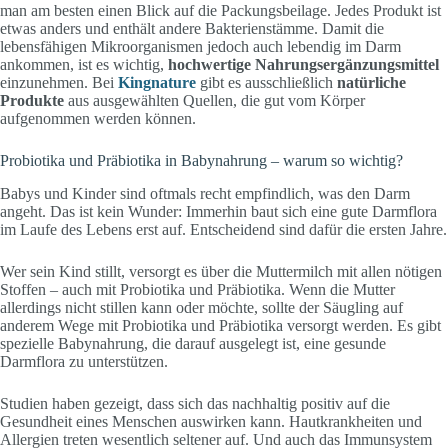
man am besten einen Blick auf die Packungsbeilage. Jedes Produkt ist
etwas anders und enthält andere Bakterienstämme. Damit die
lebensfähigen Mikroorganismen jedoch auch lebendig im Darm
ankommen, ist es wichtig,
hochwertige Nahrungsergänzungsmittel
einzunehmen. Bei
Kingnature
gibt es ausschließlich
natürliche
Produkte
aus ausgewählten Quellen, die gut vom Körper
aufgenommen werden können.
Probiotika und Präbiotika in Babynahrung – warum so wichtig?
Babys und Kinder sind oftmals recht empfindlich, was den Darm
angeht. Das ist kein Wunder: Immerhin baut sich eine gute Darmflora
im Laufe des Lebens erst auf. Entscheidend sind dafür die ersten Jahre.
Wer sein Kind stillt, versorgt es über die Muttermilch mit allen nötigen
Stoffen – auch mit Probiotika und Präbiotika. Wenn die Mutter
allerdings nicht stillen kann oder möchte, sollte der Säugling auf
anderem Wege mit Probiotika und Präbiotika versorgt werden. Es gibt
spezielle Babynahrung, die darauf ausgelegt ist, eine gesunde
Darmflora zu unterstützen.
Studien haben gezeigt, dass sich das nachhaltig positiv auf die
Gesundheit eines Menschen auswirken kann. Hautkrankheiten und
Allergien treten wesentlich seltener auf. Und auch das Immunsystem