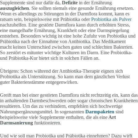
Supplemente sind nur dafür da,
Defizite
in der Ernährung
auszugleichen
. Sie sollten niemals eine gesunde Ernährung ersetzen.
Wenn es allerdings zu Störungen in der Darmflora kommt, kann es
ratsam sein, beispielsweise mit Präbiotika oder
Probiotika als Pulver
nachzuhelfen. Eine gestörte Darmflora kann durch erhöhten Stress,
eine mangelhafte Ernährung, Krankheit oder eine Darmspiegelung
entstehen. Besonders wichtig ist eine hohe Zufuhr von Probiotika und
Präbiotika nach der Einnahme von Antibiotika. Das Medikament
macht keinen Unterschied zwischen guten und schlechten Bakterien.
So zerstört es mitunter wichtige Kulturen im Darm. Eine Probiotika-
und Präbiotika-Kur bietet sich in solchen Fällen an.
Übrigens: Schon während der Antibiotika-Therapie eignen sich
Probiotika als Unterstützung. So kann man dem gänzlichen Verlust
guter Bakterienstämme entgegenwirken.
Greift man bei einer gestörten Darmflora nicht rechtzeitig ein, kann das
in anhaltenden Darmbeschwerden oder sogar chronischen Krankheiten
resultieren. Um das zu verhindern, empfehlen sich hochwertige
Nahrungsergänzungsmittel. In sogenannten
Darmpaketen
sind
beispielsweise viele Supplemente enthalten, die als eine
Art
Darmsanierung
funktionieren.
Und wie soll man Probiotika und Präbiotika einnehmen? Dazu wirft